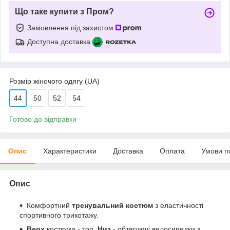
Що таке купити з Пром?
Замовлення під захистом
Доступна доставка
Розмір жіночого одягу (UA)
44
50
52
54
Готово до відправки
Опис
Характеристики
Доставка
Оплата
Умови п
Опис
Комфортний
тренувальний костюм
з еластичності
спортивного трикотажу.
Верх
костюма - топ.
Низ
- обтягуючі велосипедки з