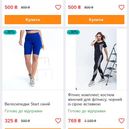
500
500
₴
₴
800 ₴
800 ₴
Купити
Купити
–35%
–30%
Фітнес комплект, костюм
жіночий для фітнесу, чорний
Велосипедки Start синій
із сірою вставкою
Готово до відправки
Готово до відправки
325
769
₴
₴
500 ₴
1 100 ₴