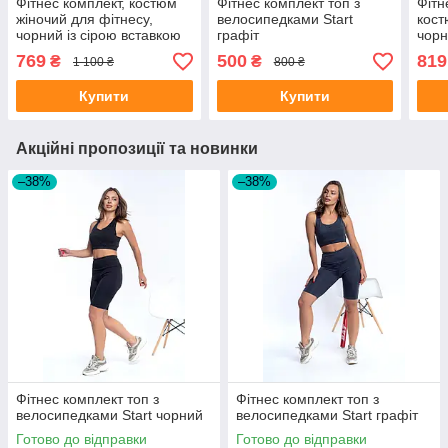
Фітнес комплект, костюм
Фітнес комплект топ з
Фітн
жіночий для фітнесу,
велосипедками Start
кост
чорний із сірою вставкою
графіт
чорн
еле
769
500
819
₴
₴
1 100 ₴
800 ₴
Купити
Купити
Акційні пропозиції та новинки
–38%
–38%
Фітнес комплект топ з
Фітнес комплект топ з
велосипедками Start чорний
велосипедками Start графіт
Готово до відправки
Готово до відправки