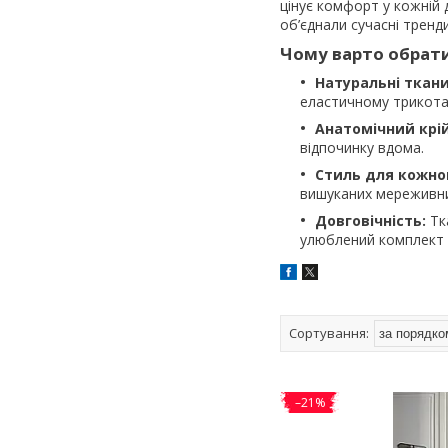
цінує комфорт у кожній 
об’єднали сучасні тренд
Чому варто обрат
Натуральні ткан
еластичному трикота
Анатомічний крій
відпочинку вдома.
Стиль для кожно
вишуканих мереживни
Довговічність:
Тка
улюблений комплект 
–21%