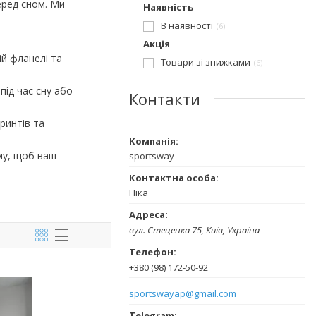
еред сном. Ми
Наявність
.
В наявності
6
Акція
ій фланелі та
Товари зі знижками
6
під час сну або
Контакти
ринтів та
му, щоб ваш
sportsway
Ніка
вул. Стеценка 75, Київ, Україна
+380 (98) 172-50-92
sportswayap@gmail.com