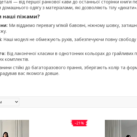
деталі — від першої ранкової кави до останньої сторінки книги п
и домашнього одягу з матеріалами, які дозволяють тілу «дихати»
и наші піжами?
ини:
Ми віддаємо перевагу м’якій бавовні, ніжному шовку, затишн
жу.
:
Наші моделі не обмежують рухів, забезпечуючи повну свободу 
го:
Від лаконічної класики в однотонних кольорах до грайливих п
х комплектів.
нини стійкі до багаторазового прання, зберігають колір та фор
радував вас якомога довше.
–21%