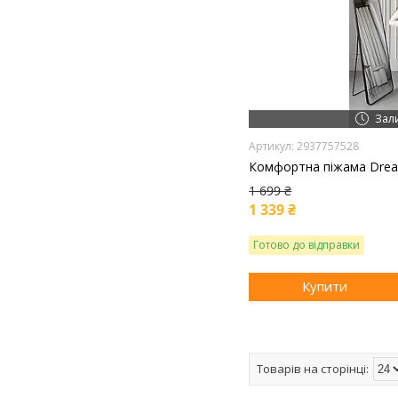
Зал
2937757528
Комфортна піжама Dream
1 699 ₴
1 339 ₴
Готово до відправки
Купити