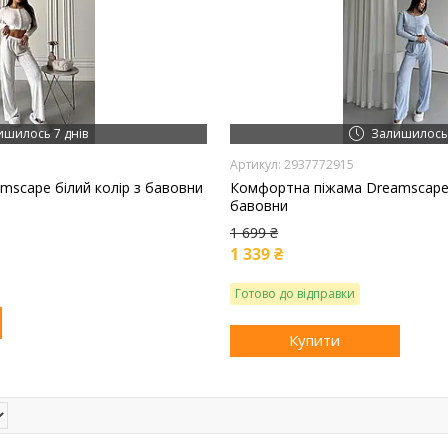
ишилось 7 днів
Залишилось 
2937772915
scape білий колір з бавовни
Комфортна піжама Dreamscape 
бавовни
1 699 ₴
1 339 ₴
Готово до відправки
Купити