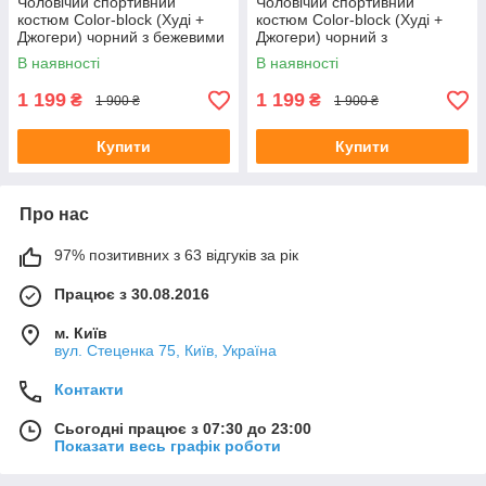
Чоловічий спортивний
Чоловічий спортивний
костюм Сolor-block (Худі +
костюм Сolor-block (Худі +
Джогери) чорний з бежевими
Джогери) чорний з
вставками
графітовими вставками
В наявності
В наявності
1 199
1 199
₴
₴
1 900 ₴
1 900 ₴
Купити
Купити
Про нас
97% позитивних з 63 відгуків за рік
Працює з 30.08.2016
м. Київ
вул. Стеценка 75, Київ, Україна
Контакти
Сьогодні працює з 07:30 до 23:00
Показати весь графік роботи