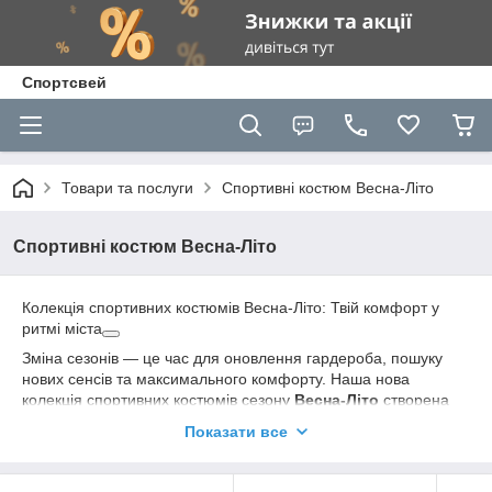
Спортсвей
Товари та послуги
Спортивні костюм Весна-Літо
Спортивні костюм Весна-Літо
Колекція спортивних костюмів Весна-Літо: Твій комфорт у
ритмі міста
Зміна сезонів — це час для оновлення гардероба, пошуку
нових сенсів та максимального комфорту. Наша нова
колекція спортивних костюмів сезону
Весна-Літо
створена
для тих, хто не звик обирати між стилем та зручністю. Ми
Показати все
поєднали сучасні тренди вуличного стилю (streetwear) з
перевіреною якістю натуральних тканин, щоб кожен ваш
день був сповнений впевненості.