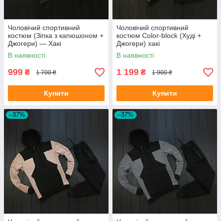
Чоловічий спортивний
Чоловічий спортивний
костюм (Зіпка з капюшоном +
костюм Сolor-block (Худі +
Джогери) — Хакі
Джогери) хакі
В наявності
В наявності
999
1 199
₴
₴
1 700 ₴
1 900 ₴
Купити
Купити
–37%
–37%