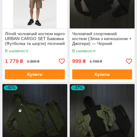
Літній чоловічий костюм карго
Чоловічий спортивний
URBAN CARGO SET Бавовна
костюм (Зіпка з капюшоном +
(Футболка та шорти) пісочний
Джогери) — Чорний
В наявності
В наявності
1 779
999
₴
₴
2 300 ₴
1 700 ₴
Купити
Купити
–41%
–37%