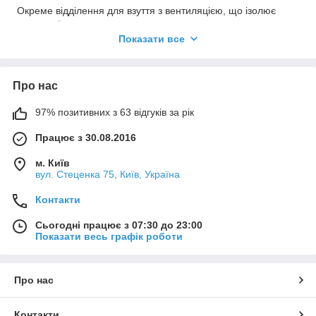
Окреме відділення для взуття з вентиляцією, що ізолює
запах та бруд.
Показати все
Вологостійке внутрішнє покриття на випадок, якщо ви
покладете всередину вологий одяг після басейну чи душу.
Посилене дно та надійні ручки з м'якими накладками для
Про нас
комфортного транспортування.
Обирайте класичні текстильні сумки або трансформери, які
97% позитивних з 63 відгуків за рік
можна носити як рюкзак.
Працює з 30.08.2016
м. Київ
вул. Стеценка 75, Київ, Україна
Контакти
Сьогодні працює з 07:30 до 23:00
Показати весь графік роботи
Про нас
Контакти