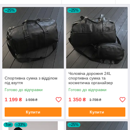
–25%
–25%
Чоловіча дорожня 24L
Спортивна сумка з відділом
спортивна сумка та
під взуття
косметичка органайзер
Готово до відправки
Готово до відправки
1 199
1 350
₴
₴
1 598 ₴
1 798 ₴
Купити
Купити
Топ
–33%
–25%