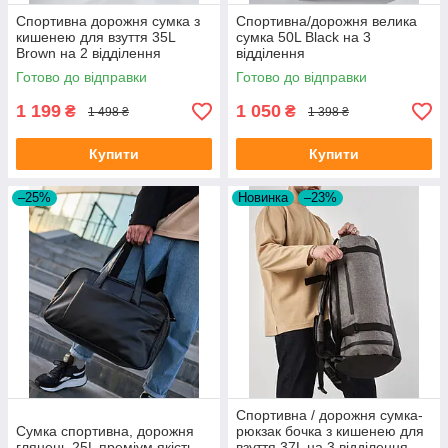
Спортивна дорожня сумка з
Спортивна/дорожня велика
кишенею для взуття 35L
сумка 50L Black на 3
Brown на 2 відділення
відділення
зерниста
Готово до відправки
Готово до відправки
1 199
1 050
₴
₴
1 498 ₴
1 398 ₴
Купити
Купити
–25%
Новинка
–23%
Спортивна / дорожня сумка-
Сумка спортивна, дорожня
рюкзак бочка з кишенею для
глянець 25L преміум якість
взуття 37L на 3 відділення