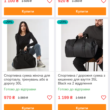
1 100
920
₴
₴
1 599 ₴
1 269 ₴
Купити
Купити
–29%
–23%
Спортивна сумка жіноча для
Спортивна / дорожня сумка з
спортзалу, тренувань або в
кишенею для взуття 35L
дорогу 30L
Black на 2 відділення
Готово до відправки
Готово до відправки
970
1 199
₴
₴
1 369 ₴
1 548 ₴
Купити
Купити