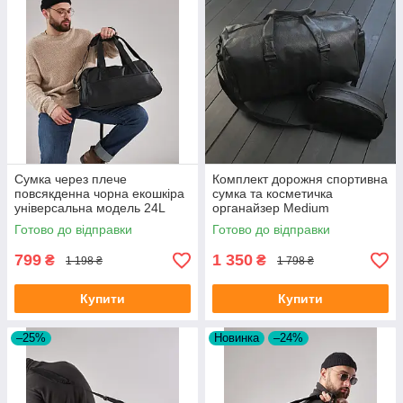
Сумка через плече
Комплект дорожня спортивна
повсякденна чорна екошкіра
сумка та косметичка
універсальна модель 24L
органайзер Medium
Black на 2 відділення
Готово до відправки
Готово до відправки
799
1 350
₴
₴
1 198 ₴
1 798 ₴
Купити
Купити
–25%
Новинка
–24%