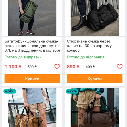
Багатофункціональна сумка-
Cпортивна сумка через
рюкзак з кишенею для взуття
плече на 30л в чорному
37L на 3 відділення, в кольорі
кольорі
хакі
Готово до відправки
Готово до відправки
1 100
890
₴
₴
1 599 ₴
1 409 ₴
Купити
Купити
–24%
–29%