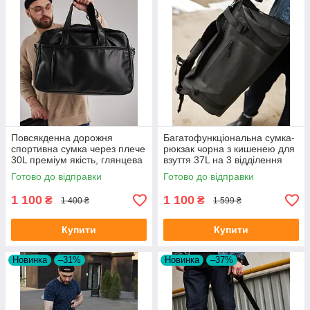
Повсякденна дорожня
Багатофункціональна сумка-
спортивна сумка через плече
рюкзак чорна з кишенею для
30L преміум якість, глянцева
взуття 37L на 3 відділення
Готово до відправки
Готово до відправки
1 100
1 100
₴
₴
1 400 ₴
1 599 ₴
Купити
Купити
Новинка
–31%
Новинка
–37%