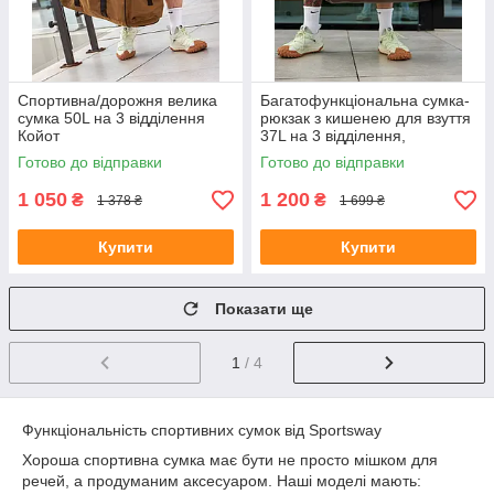
Спортивна/дорожня велика
Багатофункціональна сумка-
сумка 50L на 3 відділення
рюкзак з кишенею для взуття
Койот
37L на 3 відділення,
коричневий колір
Готово до відправки
Готово до відправки
1 050
1 200
₴
₴
1 378 ₴
1 699 ₴
Купити
Купити
Показати ще
1
/ 4
Функціональність спортивних сумок від Sportsway
Хороша спортивна сумка має бути не просто мішком для
речей, а продуманим аксесуаром. Наші моделі мають: