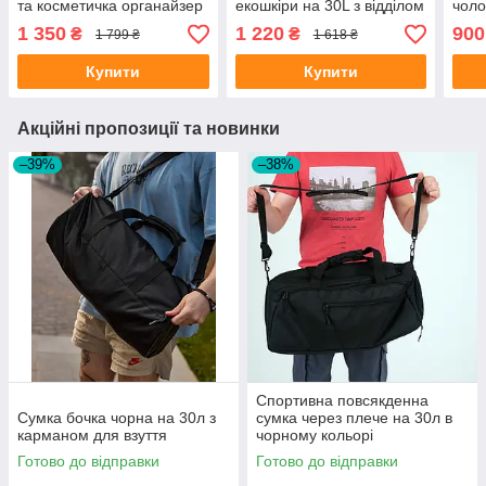
та косметичка органайзер
екошкіри на 30L з відділом
чоло
для взуття та органайзер
трен
1 350
1 220
900
₴
₴
1 799 ₴
1 618 ₴
Купити
Купити
Акційні пропозиції та новинки
–39%
–38%
Cпортивна повсякденна
Сумка бочка чорна на 30л з
сумка через плече на 30л в
карманом для взуття
чорному кольорі
Готово до відправки
Готово до відправки