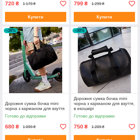
720
799
₴
₴
1 179 ₴
1 299 ₴
Купити
Купити
–38%
–38%
Дорожня сумка бочка mini
Дорожня сумка бочка mini
чорна з карманом для взуття,
чорна з карманом для взуття
в екошкірі
Готово до відправки
Готово до відправки
680
750
₴
₴
1 099 ₴
1 209 ₴