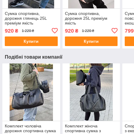
Сумка спортивна,
Сумка спортивна,
Сумк
дорожня глянець 25L
дорожня 25L преміум
повс
преміум якість
якість
екош
моде
920
920
799
₴
₴
1 220 ₴
1 220 ₴
відд
Купити
Купити
Подібні товари компанії
Комплект чоловіча
Комплект жіноча
Спор
дорожня спортивна сумка
спортивна сумка з
з ек