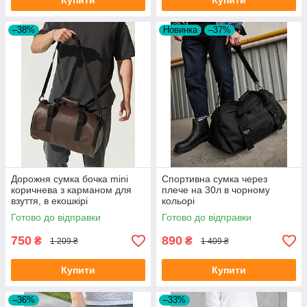
Купити
Купити
–38%
Новинка
–37%
Дорожня сумка бочка mini
Cпортивна сумка через
коричнева з карманом для
плече на 30л в чорному
взуття, в екошкірі
кольорі
Готово до відправки
Готово до відправки
750
890
₴
₴
1 209 ₴
1 409 ₴
Купити
Купити
–36%
–33%