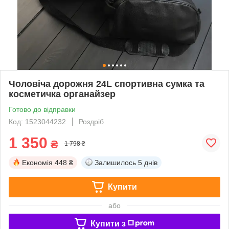
Чоловіча дорожня 24L спортивна сумка та
косметичка органайзер
Готово до відправки
Код: 1523044232
Роздріб
1 350
₴
1 798 ₴
Економія
448 ₴
Залишилось
5 днів
Купити
або
Купити з