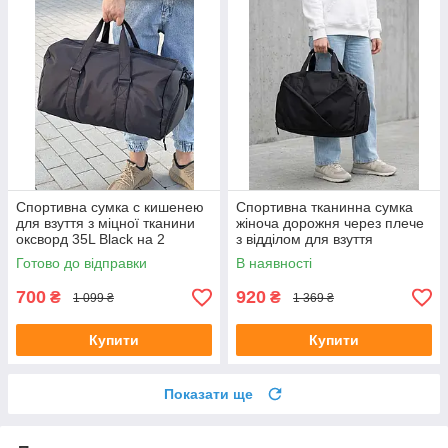
Спортивна сумка с кишенею
Спортивна тканинна сумка
для взуття з міцної тканини
жіноча дорожня через плече
оксворд 35L Black на 2
з відділом для взуття
відділення
Готово до відправки
В наявності
700
920
₴
₴
1 099 ₴
1 369 ₴
Купити
Купити
Показати ще