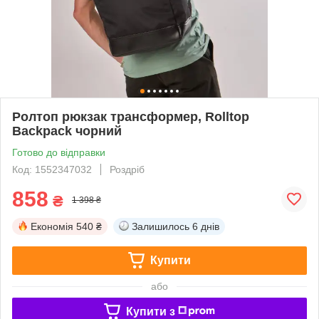
Ролтоп рюкзак трансформер, Rolltop
Backpack чорний
Готово до відправки
Код: 1552347032
Роздріб
858
₴
1 398 ₴
Економія
540 ₴
Залишилось
6 днів
Купити
або
Купити з