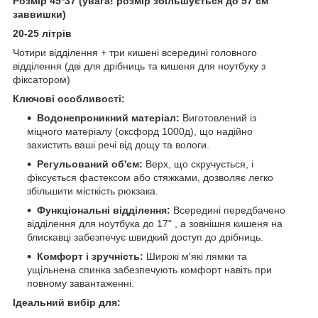
Розмір 45*37 (увага! розмір збільшується до 57 см
заввишки)
20-25 літрів
Чотири відділення + три кишені всередині головного
відділення (дві для дрібниць та кишеня для ноутбуку з
фіксатором)
Ключові особливості:
Водонепроникний матеріал:
Виготовлений із
міцного матеріалу (оксфорд 1000д), що надійно
захистить ваші речі від дощу та вологи.
Регульований об'єм:
Верх, що скручується, і
фіксується фастексом або стяжками, дозволяє легко
збільшити місткість рюкзака.
Функціональні відділення:
Всередині передбачено
відділення для ноутбука до 17" , а зовнішня кишеня на
блискавці забезпечує швидкий доступ до дрібниць.
Комфорт і зручність:
Широкі м'які лямки та
ущільнена спинка забезпечують комфорт навіть при
повному завантаженні.
Ідеальний вибір для: