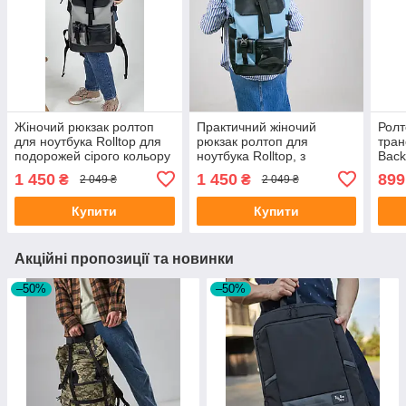
Жіночий рюкзак ролтоп
Практичний жіночий
Ролт
для ноутбука Rolltop для
рюкзак ролтоп для
тран
подорожей сірого кольору
ноутбука Rolltop, з
Back
з екошкіри
екошкіри бірюзовий колір
1 450
1 450
899
₴
₴
2 049 ₴
2 049 ₴
Купити
Купити
Акційні пропозиції та новинки
–50%
–50%