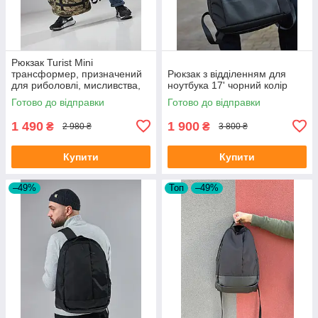
Рюкзак Turist Mini
трансформер, призначений
Рюкзак з відділенням для
для риболовлі, мисливства,
ноутбука 17' чорний колір
туризму, на 30-50л, колір
Готово до відправки
Готово до відправки
піксель
1 490
1 900
₴
₴
2 980 ₴
3 800 ₴
Купити
Купити
–49%
Топ
–49%