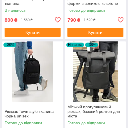
тканина
форми з великою кількістю
відділень на 30л
В наявності
Готово до відправки
800
790
₴
₴
1 560 ₴
1 520 ₴
Купити
Купити
–39%
Новинка
–38%
Міський прогулянковий
Рюкзак Town style тканина
рюкзак, базовий ролтоп для
чорна unisex
міста
Готово до відправки
Готово до відправки