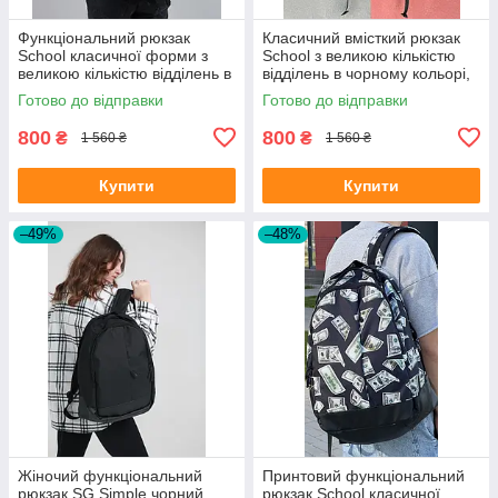
Функціональний рюкзак
Класичний вмісткий рюкзак
School класичної форми з
School з великою кількістю
великою кількістю відділень в
відділень в чорному кольорі,
чорному кольорі, 30л
30л
Готово до відправки
Готово до відправки
800
800
₴
₴
1 560 ₴
1 560 ₴
Купити
Купити
–49%
–48%
Жіночий функціональний
Принтовий функціональний
рюкзак SG Simple чорний
рюкзак School класичної