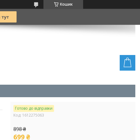
Кошик
Готово до відправки
Код:
1612275063
898 ₴
699 ₴