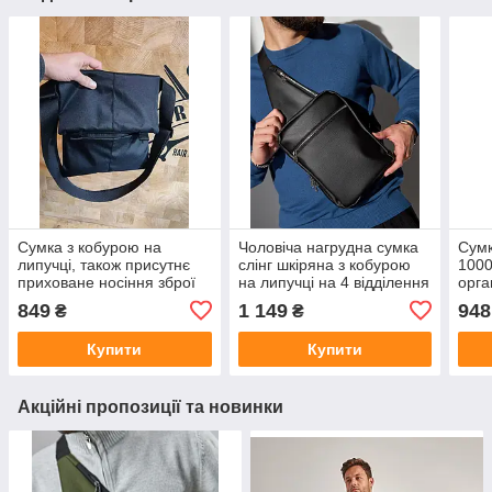
Сумка з кобурою на
Чоловіча нагрудна сумка
Сумк
липучці, також присутнє
слінг шкіряна з кобурою
1000
приховане носіння зброї
на липучці на 4 відділення
орга
чор
849
1 149
948
₴
₴
Купити
Купити
Акційні пропозиції та новинки