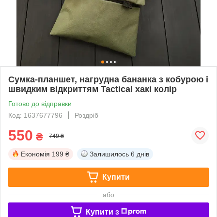
Сумка-планшет, нагрудна бананка з кобурою і
швидким відкриттям Tactical хакі колір
Готово до відправки
Код: 1637677796
Роздріб
550
₴
749 ₴
Економія
199 ₴
Залишилось
6 днів
Купити
або
Купити з