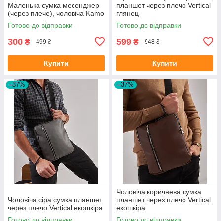
Маленька сумка месенджер
планшет через плечо Vertical
(через плече), чоловіча Kamo
глянец
Готово до відправки
Готово до відправки
300
599
₴
₴
499 ₴
948 ₴
Купити
Купити
–37%
–37%
Чоловіча коричнева сумка
Чоловіча сіра сумка планшет
планшет через плечо Vertical
через плечо Vertical екошкіра
екошкіра
Готово до відправки
Готово до відправки