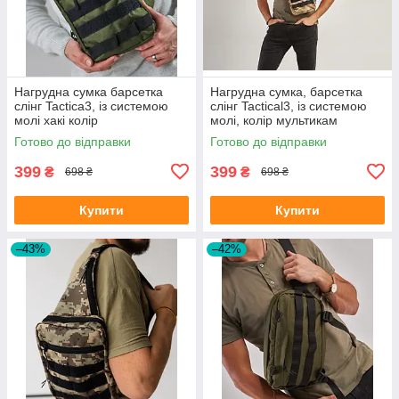
Нагрудна сумка барсетка
Нагрудна сумка, барсетка
слінг Tactica3, із системою
слінг Tactical3, із системою
молі хакі колір
молі, колір мультикам
Готово до відправки
Готово до відправки
399
399
₴
₴
698 ₴
698 ₴
Купити
Купити
–43%
–42%