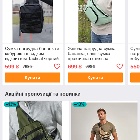
Сумка нагрудна бананка з
Жіноча нагрудна сумка-
Сумк
кобурою і швидким
бананка, слінг-сумка
нагр
відкриттям Tactical чорний
практична і стильна
кобу
колір
мятний колір
відк
599
699
550
₴
₴
798 ₴
998 ₴
пікс
Купити
Купити
Акційні пропозиції та новинки
–43%
–43%