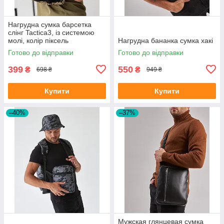
Нагрудна сумка барсетка
слінг Tactica3, із системою
молі, колір піксель
Нагрудна бананка сумка хакі
Готово до відправки
Готово до відправки
399
550
₴
₴
698 ₴
949 ₴
Купити
Купити
–40%
–37%
Мужская глянцевая сумка