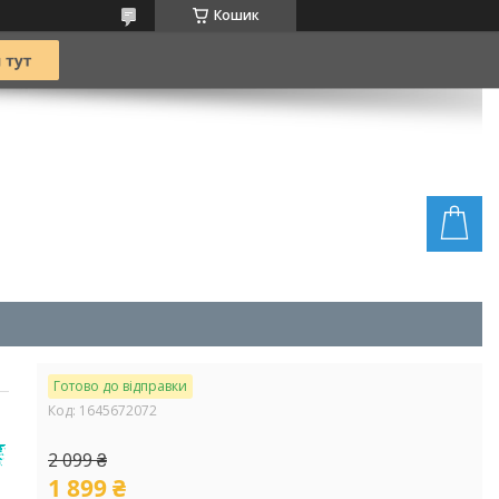
Кошик
Готово до відправки
Код:
1645672072
2 099 ₴
1 899 ₴