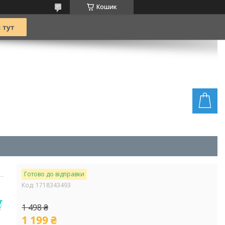
Кошик
Готово до відправки
Код:
1718343493
1 498 ₴
1 199 ₴