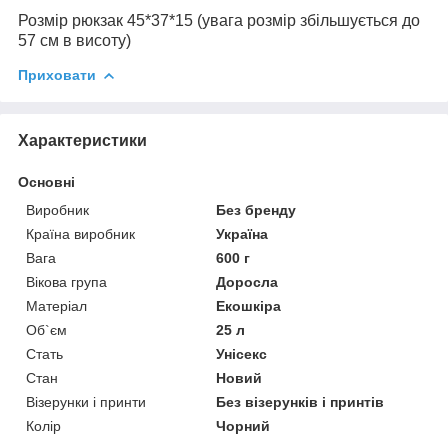
Розмір рюкзак 45*37*15 (увага розмір збільшується до
57 см в висоту)
Приховати
Характеристики
Основні
Виробник
Без бренду
Країна виробник
Україна
Вага
600 г
Вікова група
Доросла
Матеріал
Екошкіра
Об`єм
25 л
Стать
Унісекс
Стан
Новий
Візерунки і принти
Без візерунків і принтів
Колір
Чорний