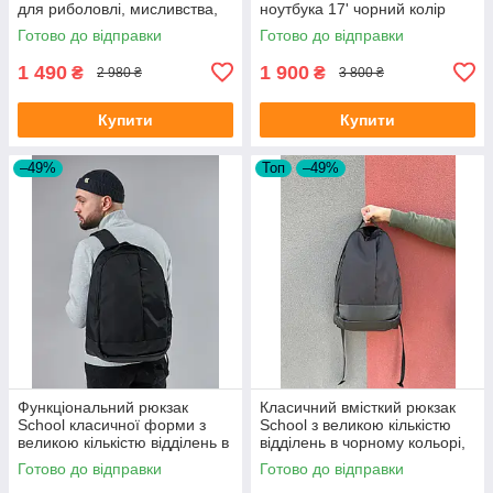
для риболовлі, мисливства,
ноутбука 17' чорний колір
туризму, на 30-50л, колір
Готово до відправки
Готово до відправки
піксель
1 490
1 900
₴
₴
2 980 ₴
3 800 ₴
Купити
Купити
–49%
Топ
–49%
Функціональний рюкзак
Класичний вмісткий рюкзак
School класичної форми з
School з великою кількістю
великою кількістю відділень в
відділень в чорному кольорі,
чорному кольорі, 30л
30л
Готово до відправки
Готово до відправки