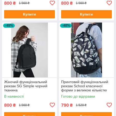
800
800
₴
₴
1 560 ₴
1 560 ₴
Купити
Купити
–49%
–48%
Жіночий функціональний
Принтовий функціональний
рюкзак SG Simple чорний
рюкзак School класичної
тканина
форми з великою кількістю
відділень на 30л
В наявності
Готово до відправки
800
790
₴
₴
1 560 ₴
1 520 ₴