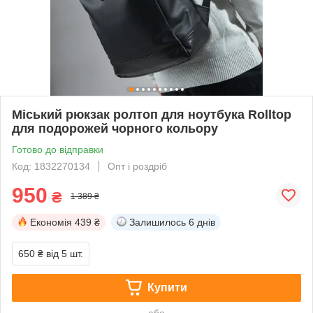
Міський рюкзак ролтоп для ноутбука Rolltop
для подорожей чорного кольору
Готово до відправки
Код: 1832270134
Опт і роздріб
950
₴
1 389 ₴
Економія
439 ₴
Залишилось
6 днів
650 ₴
від 5 шт.
Купити
або