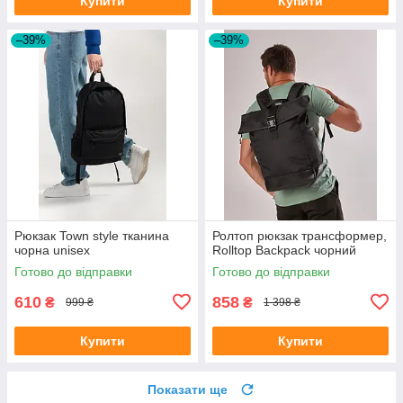
Купити
Купити
–39%
–39%
Рюкзак Town style тканина
Ролтоп рюкзак трансформер,
чорна unisex
Rolltop Backpack чорний
Готово до відправки
Готово до відправки
610
858
₴
₴
999 ₴
1 398 ₴
Купити
Купити
Показати ще