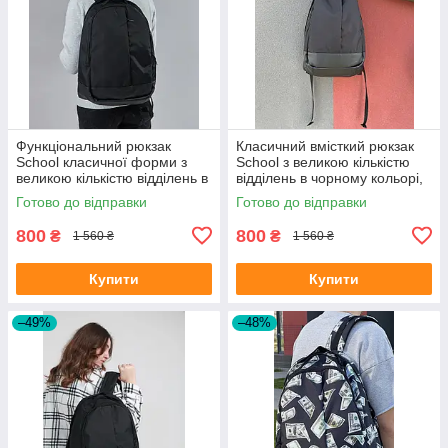
Функціональний рюкзак
Класичний вмісткий рюкзак
School класичної форми з
School з великою кількістю
великою кількістю відділень в
відділень в чорному кольорі,
чорному кольорі, 30л
30л
Готово до відправки
Готово до відправки
800
800
₴
₴
1 560 ₴
1 560 ₴
Купити
Купити
–49%
–48%