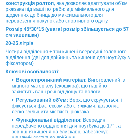
конструкція ролтоп
, яка дозволяє адаптувати об'єм
рюкзака під ваші потреби: від мінімального для
щоденних дрібниць до максимального для
перевезення покупок або спортивного одягу.
Розмір 45*30*15 (увага! розмір збільшується до 57
см заввишки)
20-25 літрів
Чотири відділення + три кишені всередині головного
відділення (дві для дрібниць та кишеня для ноутбуку з
фіксатором)
Ключові особливості:
Водонепроникний матеріал:
Виготовлений із
міцного матеріалу (екошкіра), що надійно
захистить ваші речі від дощу та вологи.
Регульований об'єм:
Верх, що скручується, і
фіксується фастексом або стяжками, дозволяє
легко збільшити місткість рюкзака.
Функціональні відділення:
Всередині
передбачено відділення для ноутбука до 17" , а
зовнішня кишеня на блискавці забезпечує
швидкий доступ до дрібниць.