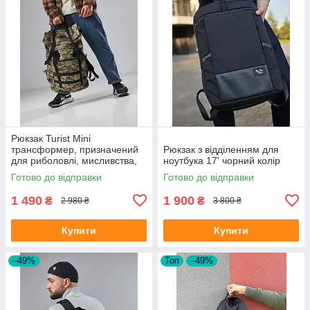
Рюкзак Turist Mini
трансформер, призначений
Рюкзак з відділенням для
для риболовлі, мисливства,
ноутбука 17' чорний колір
туризму, на 30-50л, колір
Готово до відправки
Готово до відправки
піксель
1 490
1 900
₴
₴
2 980 ₴
3 800 ₴
Купити
Купити
–49%
Топ
–49%