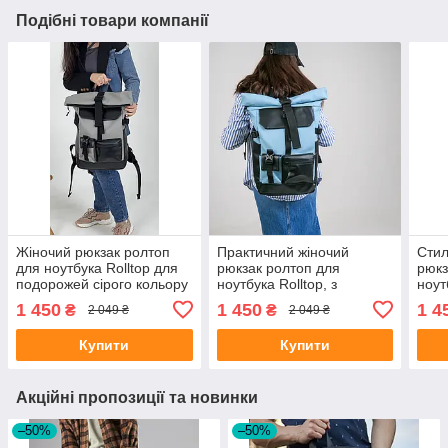
Подібні товари компанії
Жіночий рюкзак ролтоп
Практичний жіночий
Стил
для ноутбука Rolltop для
рюкзак ролтоп для
рюкз
подорожей сірого кольору
ноутбука Rolltop, з
ноут
з екошкіри
екошкіри бірюзовий колір
подо
1 450
1 450
1 4
₴
₴
2 049 ₴
2 049 ₴
коль
Купити
Купити
Акційні пропозиції та новинки
–50%
–50%