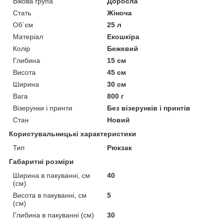
Вікова група
Доросла
Стать
Жіноча
Об`єм
25 л
Матеріал
Екошкіра
Колір
Бежевий
Глибина
15 см
Висота
45 см
Ширина
30 см
Вага
800 г
Візерунки і принти
Без візерунків і принтів
Стан
Новий
Користувальницькі характеристики
Тип
Рюкзак
Габаритні розміри
Ширина в пакуванні, см
40
(см)
Висота в пакуванні, см
5
(см)
Глибина в пакуванні (см)
30