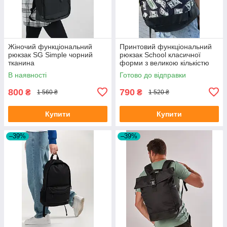
Жіночий функціональний
Принтовий функціональний
рюкзак SG Simple чорний
рюкзак School класичної
тканина
форми з великою кількістю
відділень на 30л
В наявності
Готово до відправки
800
790
₴
₴
1 560 ₴
1 520 ₴
Купити
Купити
–39%
–39%