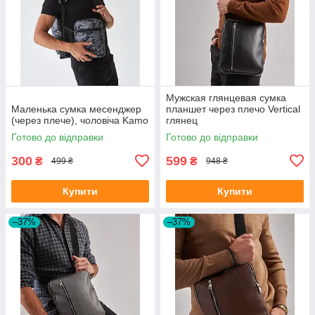
Мужская глянцевая сумка
Маленька сумка месенджер
планшет через плечо Vertical
(через плече), чоловіча Kamo
глянец
Готово до відправки
Готово до відправки
300
599
₴
₴
499 ₴
948 ₴
Купити
Купити
–37%
–37%