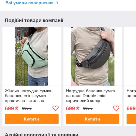
Всі умови повернення
Подібні товари компанії
Жіноча нагрудна сумка-
Нагрудна бананка сумка
Нагр
бананка, слінг-сумка
на пояс Double слінг
на п
практична і стильна
коричневий колір
мятний колір
699
699
699
₴
₴
998 ₴
998 ₴
Купити
Купити
Акційні пропозиції та новинки