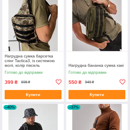
Нагрудна сумка барсетка
слінг Tactica3, із системою
молі, колір піксель
Нагрудна бананка сумка хакі
Готово до відправки
Готово до відправки
399
550
₴
₴
698 ₴
949 ₴
Купити
Купити
–40%
–37%