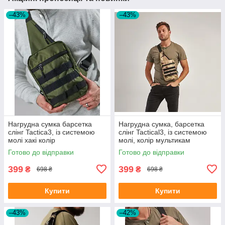
–43%
–43%
Нагрудна сумка барсетка
Нагрудна сумка, барсетка
слінг Tactica3, із системою
слінг Tactical3, із системою
молі хакі колір
молі, колір мультикам
Готово до відправки
Готово до відправки
399
399
₴
₴
698 ₴
698 ₴
Купити
Купити
–43%
–42%