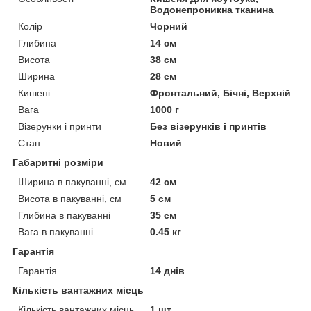
Водонепроникна тканина
Колір
Чорний
Глибина
14 см
Висота
38 см
Ширина
28 см
Кишені
Фронтальний, Бічні, Верхній
Вага
1000 г
Візерунки і принти
Без візерунків і принтів
Стан
Новий
Габаритні розміри
Ширина в пакуванні, см
42 см
Висота в пакуванні, см
5 см
Глибина в пакуванні
35 см
Вага в пакуванні
0.45 кг
Гарантія
Гарантія
14 днів
Кількість вантажних місць
Кількість вантажних місць
1 шт