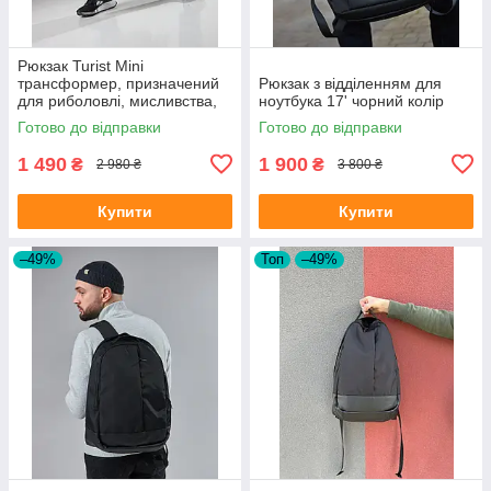
Рюкзак Turist Mini
трансформер, призначений
Рюкзак з відділенням для
для риболовлі, мисливства,
ноутбука 17' чорний колір
туризму, на 30-50л, колір
Готово до відправки
Готово до відправки
піксель
1 490
1 900
₴
₴
2 980 ₴
3 800 ₴
Купити
Купити
–49%
Топ
–49%