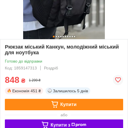
Рюкзак міський Канкун, молодіжний міський
для ноутбука
Готово до відправки
Код: 1859147313
Роздріб
848
₴
1 299 ₴
Економія
451 ₴
Залишилось
5 днів
Купити
або
Купити з