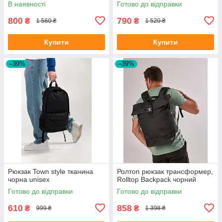
В наявності
Готово до відправки
800
790
₴
₴
1 560 ₴
1 520 ₴
Купити
Купити
–39%
–39%
Рюкзак Town style тканина
Ролтоп рюкзак трансформер,
чорна unisex
Rolltop Backpack чорний
Готово до відправки
Готово до відправки
610
858
₴
₴
999 ₴
1 398 ₴