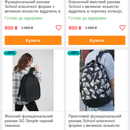
Функціональний рюкзак
Класичний вмісткий рюкзак
School класичної форми з
School з великою кількістю
великою кількістю відділень в
відділень в чорному кольорі,
чорному кольорі, 30л
30л
Готово до відправки
Готово до відправки
800
800
₴
₴
1 560 ₴
1 560 ₴
Купити
Купити
–49%
–48%
Жіночий функціональний
Принтовий функціональний
рюкзак SG Simple чорний
рюкзак School класичної
тканина
форми з великою кількістю
відділень на 30л