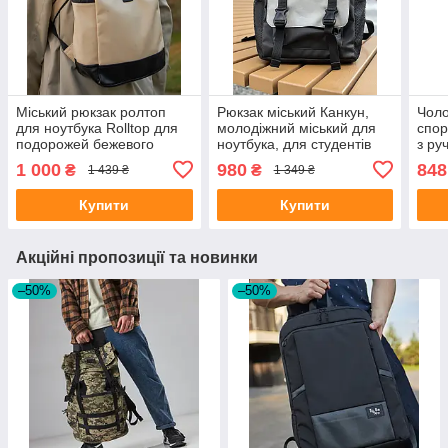
Міський рюкзак ролтоп
Рюкзак міський Канкун,
Чоло
для ноутбука Rolltop для
молодіжний міський для
спор
подорожей бежевого
ноутбука, для студентів
з ру
кольору
повсякденний
окс
1 000
980
848
₴
₴
1 439 ₴
1 349 ₴
універсальний
Купити
Купити
Акційні пропозиції та новинки
–50%
–50%