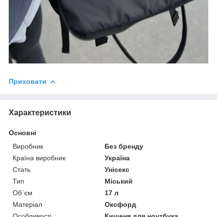
Приховати
Характеристики
Основні
Виробник
Без бренду
Країна виробник
Україна
Стать
Унісекс
Тип
Міський
Об`єм
17 л
Матеріал
Оксфорд
Особливості
Кишеня для ноутбука,