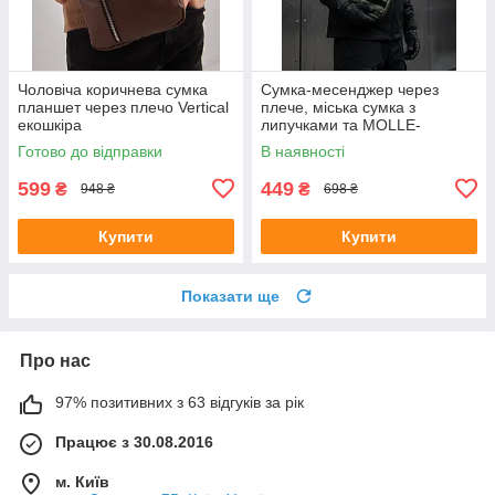
Чоловіча коричнева сумка
Сумка-месенджер через
планшет через плечо Vertical
плече, міська сумка з
екошкіра
липучками та MOLLE-
системою (25*18*5 см),
Готово до відправки
В наявності
Оксфорд, Хакі
599
449
₴
₴
948 ₴
698 ₴
Купити
Купити
Показати ще
Про нас
97% позитивних з 63 відгуків за рік
Працює з 30.08.2016
м. Київ