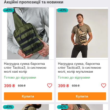
Акційні пропозиції та новинки
–43%
–43%
Нагрудна сумка барсетка
Нагрудна сумка, барсетка
слінг Tactica3, із системою
слінг Tactical3, із системою
молі хакі колір
молі, колір мультикам
Готово до відправки
Готово до відправки
399
399
₴
₴
698 ₴
698 ₴
Купити
Купити
–43%
–42%