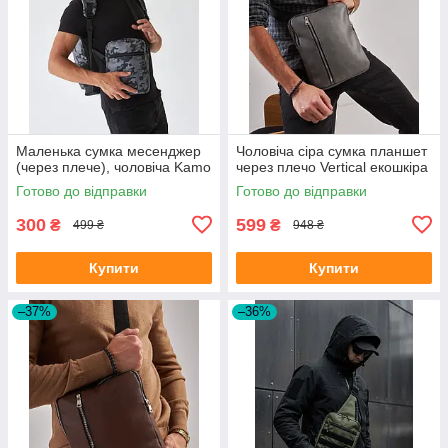
Маленька сумка месенджер
Чоловіча сіра сумка планшет
(через плече), чоловіча Kamo
через плечо Vertical екошкіра
Готово до відправки
Готово до відправки
300
599
₴
₴
499 ₴
948 ₴
Купити
Купити
–37%
–36%