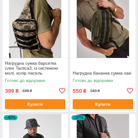
Нагрудна сумка барсетка
слінг Tactica3, із системою
молі, колір піксель
Нагрудна бананка сумка хакі
Готово до відправки
Готово до відправки
399
550
₴
₴
698 ₴
949 ₴
Купити
Купити
–40%
–37%