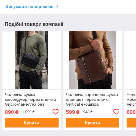
Всі умови повернення
Подібні товари компанії
Чоловіча сумка-
Чоловіча коричнева сумка
Чоло
месенджер через плече з
планшет через плечо
месе
Velcro-панеллю без
Vertical екошкіра
Velc
рефлективу, Ripstop,
26x1
890
599
890
₴
₴
1 099 ₴
948 ₴
26x18x2 см, чорна
Купити
Купити