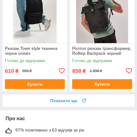
Рюкзак Town style тканина
Ролтоп рюкзак трансформер,
чорна unisex
Rolltop Backpack чорний
Готово до відправки
Готово до відправки
610
858
₴
₴
999 ₴
1 398 ₴
Купити
Купити
Показати ще
Про нас
97% позитивних з 63 відгуків за рік