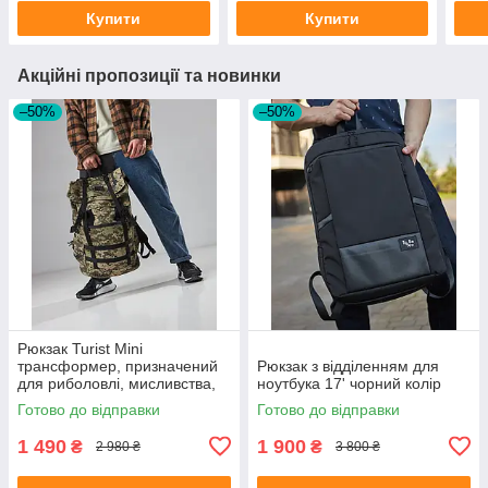
Купити
Купити
Акційні пропозиції та новинки
–50%
–50%
Рюкзак Turist Mini
трансформер, призначений
Рюкзак з відділенням для
для риболовлі, мисливства,
ноутбука 17' чорний колір
туризму, на 30-50л, колір
Готово до відправки
Готово до відправки
піксель
1 490
1 900
₴
₴
2 980 ₴
3 800 ₴