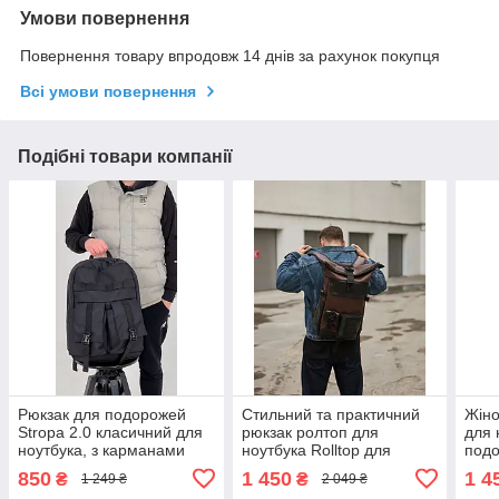
Умови повернення
Повернення товару впродовж 14 днів за рахунок покупця
Всі умови повернення
Подібні товари компанії
Рюкзак для подорожей
Стильний та практичний
Жіно
Stropa 2.0 класичний для
рюкзак ролтоп для
для 
ноутбука, з карманами
ноутбука Rolltop для
подо
чорний оксфорд
подорожей коричневого
коль
850
1 450
1 4
₴
₴
1 249 ₴
2 049 ₴
кольору з екошкіри