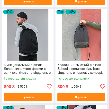
Купити
Купити
–49%
Топ
–49%
Функціональний рюкзак
Класичний вмісткий рюкзак
School класичної форми з
School з великою кількістю
великою кількістю відділень в
відділень в чорному кольорі,
чорному кольорі, 30л
30л
Готово до відправки
Готово до відправки
800
800
₴
₴
1 560 ₴
1 560 ₴
Купити
Купити
–49%
–48%