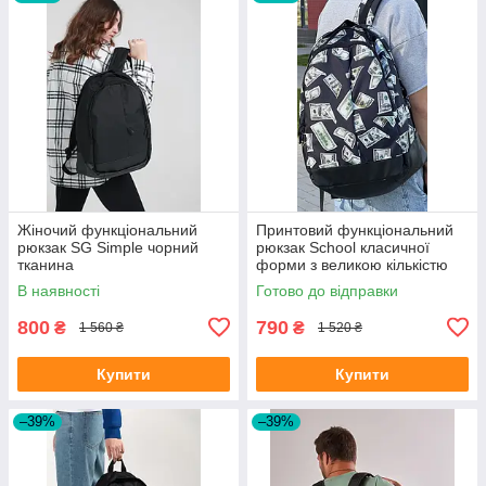
Жіночий функціональний
Принтовий функціональний
рюкзак SG Simple чорний
рюкзак School класичної
тканина
форми з великою кількістю
відділень на 30л
В наявності
Готово до відправки
800
790
₴
₴
1 560 ₴
1 520 ₴
Купити
Купити
–39%
–39%