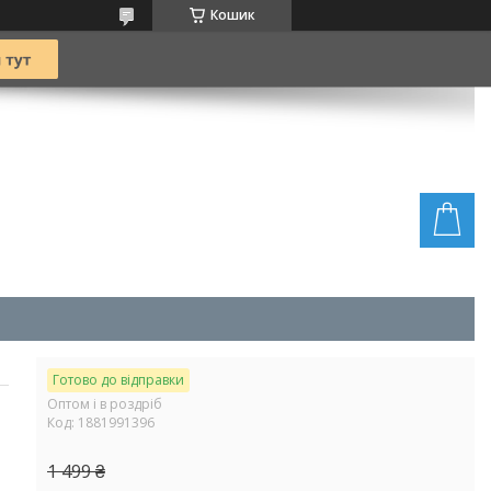
Кошик
Готово до відправки
Оптом і в роздріб
Код:
1881991396
1 499 ₴