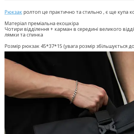
Рюкзак
ролтоп це практично та стильно , є ще купа к
Матеріал преміальна екошкіра
Чотири відділення + карман в середині великого відд
лямки та спинка
Розмір рюкзак 45*37*15 (увага розмір збільшується до