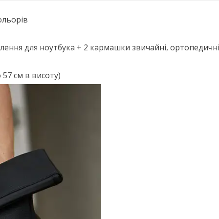
ольорів
ілення для ноутбука + 2 кармашки звичайні, ортопедичн
 57 см в висоту)