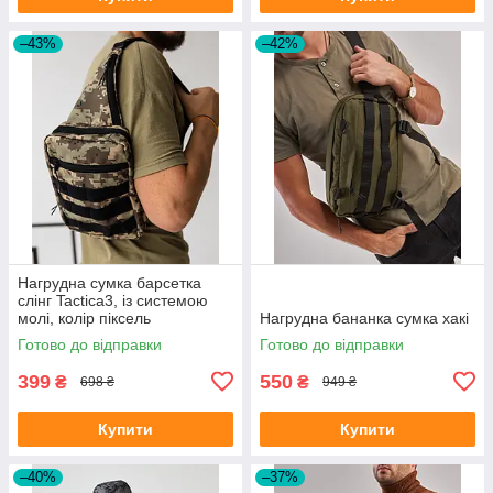
–43%
–42%
Нагрудна сумка барсетка
слінг Tactica3, із системою
молі, колір піксель
Нагрудна бананка сумка хакі
Готово до відправки
Готово до відправки
399
550
₴
₴
698 ₴
949 ₴
Купити
Купити
–40%
–37%