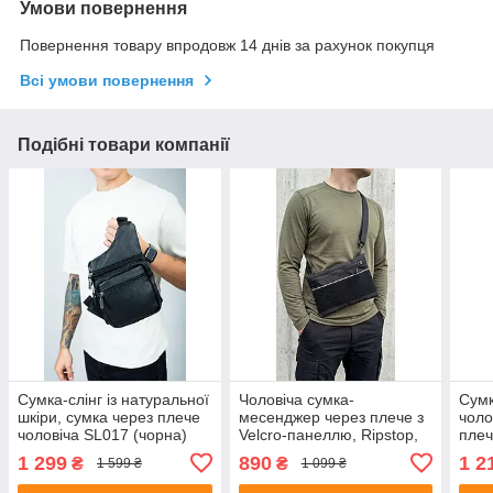
Умови повернення
Повернення товару впродовж 14 днів за рахунок покупця
Всі умови повернення
Подібні товари компанії
Сумка-слінг із натуральної
Чоловіча сумка-
Сумк
шкіри, сумка через плече
месенджер через плече з
чоло
чоловіча SL017 (чорна)
Velcro-панеллю, Ripstop,
плеч
26x18x2 см, чорна
1 299
890
1 2
₴
₴
1 599 ₴
1 099 ₴