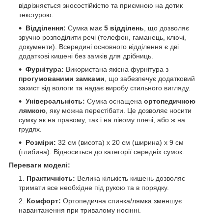
відрізняється зносостійкістю та приємною на дотик
текстурою.
Відділення:
Сумка має
5 відділень
, що дозволяє
зручно розподілити речі (телефон, гаманець, ключі,
документи). Всередині основного відділення є дві
додаткові кишені без замків для дрібниць.
Фурнітура:
Використана якісна фурнітура з
прогумованими замками
, що забезпечує додатковий
захист від вологи та надає виробу стильного вигляду.
Універсальність:
Сумка оснащена
ортопедичною
лямкою
, яку можна перестібати. Це дозволяє носити
сумку як на правому, так і на лівому плечі, або ж на
грудях.
Розміри:
32 см (висота) х 20 см (ширина) х 9 см
(глибина). Відноситься до категорії середніх сумок.
Переваги моделі:
Практичність:
Велика кількість кишень дозволяє
тримати все необхідне під рукою та в порядку.
Комфорт:
Ортопедична спинка/лямка зменшує
навантаження при тривалому носінні.