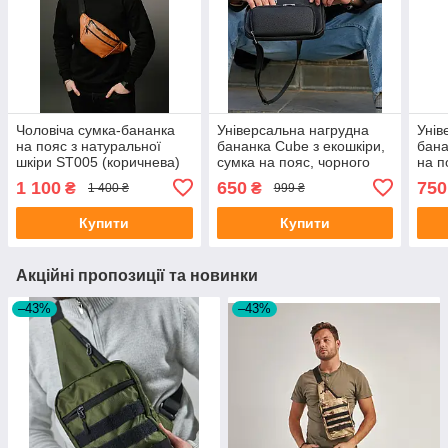
Чоловіча сумка-бананка
Універсальна нагрудна
Унів
на пояс з натуральної
бананка Cube з екошкіри,
бана
шкіри ST005 (коричнева)
сумка на пояс, чорного
на п
кольору
1 100
650
750
₴
₴
1 400 ₴
999 ₴
Купити
Купити
Акційні пропозиції та новинки
–43%
–43%