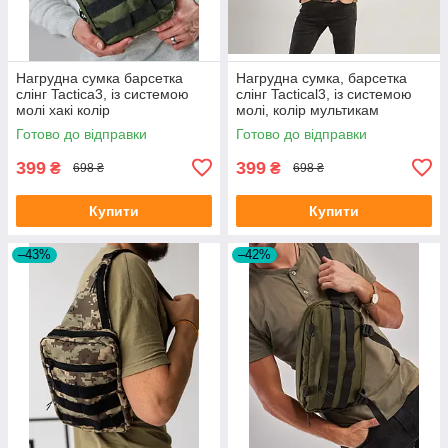
Нагрудна сумка барсетка
Нагрудна сумка, барсетка
слінг Tactica3, із системою
слінг Tactical3, із системою
молі хакі колір
молі, колір мультикам
Готово до відправки
Готово до відправки
399
399
₴
₴
698 ₴
698 ₴
Купити
Купити
–43%
–42%