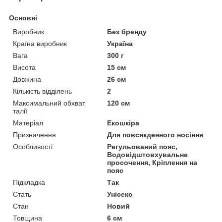
Основні
Виробник
Без бренду
Країна виробник
Україна
Вага
300 г
Висота
15 см
Довжина
26 см
Кількість відділень
2
Максимальний обхват
120 см
талії
Матеріал
Екошкіра
Призначення
Для повсякденного носіння
Особливості
Регульований пояс,
Водовідштовхувальне
просочення, Кріплення на
пояс
Підкладка
Так
Стать
Унісекс
Стан
Новий
Товщина
6 см