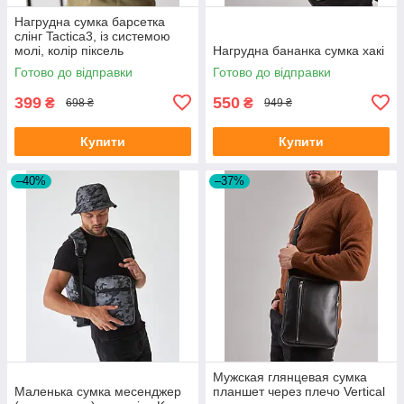
Нагрудна сумка барсетка
слінг Tactica3, із системою
молі, колір піксель
Нагрудна бананка сумка хакі
Готово до відправки
Готово до відправки
399
550
₴
₴
698 ₴
949 ₴
Купити
Купити
–40%
–37%
Мужская глянцевая сумка
Маленька сумка месенджер
планшет через плечо Vertical