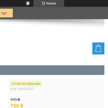
Кошик
Готово до відправки
Код:
1943503327
999 ₴
750 ₴