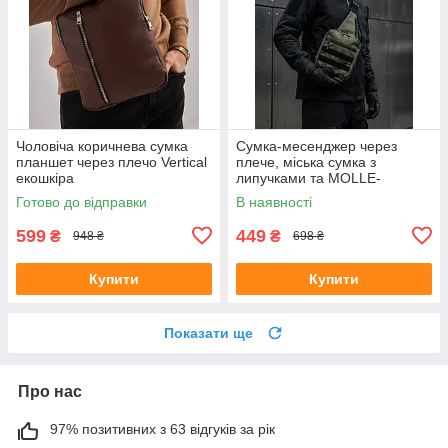
Чоловіча коричнева сумка
Сумка-месенджер через
планшет через плечо Vertical
плече, міська сумка з
екошкіра
липучками та MOLLE-
системою (25*18*5 см),
Готово до відправки
В наявності
Оксфорд, Хакі
599
449
₴
₴
948 ₴
698 ₴
Купити
Купити
Показати ще
Про нас
97% позитивних з 63 відгуків за рік