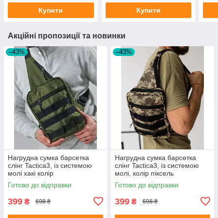
Купити
Купити
Акційні пропозиції та новинки
–43%
–43%
Нагрудна сумка барсетка
Нагрудна сумка барсетка
слінг Tactica3, із системою
слінг Tactica3, із системою
молі хакі колір
молі, колір піксель
Готово до відправки
Готово до відправки
399
399
₴
₴
698 ₴
698 ₴