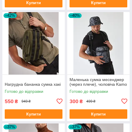
Купити
Купити
–42%
–40%
Маленька сумка месенджер
Нагрудна бананка сумка хакі
(через плече), чоловіча Kamo
Готово до відправки
Готово до відправки
550
300
₴
₴
949 ₴
499 ₴
Купити
Купити
–37%
–37%