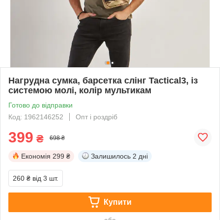
Нагрудна сумка, барсетка слінг Tactical3, із
системою молі, колір мультикам
Готово до відправки
Код: 1962146252
Опт і роздріб
399
₴
698 ₴
Економія
299 ₴
Залишилось
2 дні
260 ₴
від 3 шт.
Купити
або