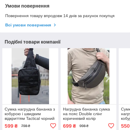
Умови повернення
Повернення товару впродовж 14 днів за рахунок покупця
Всі умови повернення
Подібні товари компанії
Сумка нагрудна бананка з
Нагрудна бананка сумка
Сумк
кобурою і швидким
на пояс Double слінг
нагр
відкриттям Tactical чорний
коричневий колір
кобу
колір
відк
599
699
550
₴
₴
798 ₴
998 ₴
пікс