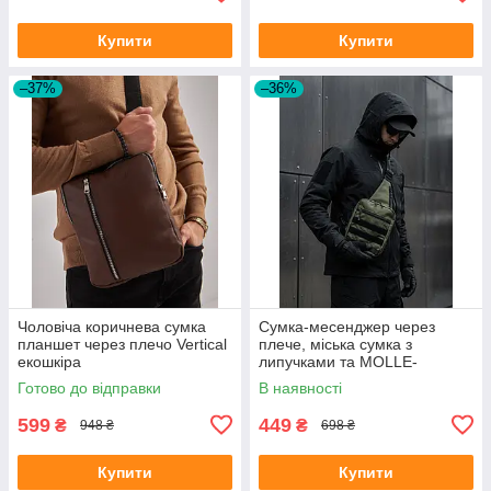
Купити
Купити
–37%
–36%
Чоловіча коричнева сумка
Сумка-месенджер через
планшет через плечо Vertical
плече, міська сумка з
екошкіра
липучками та MOLLE-
системою (25*18*5 см),
Готово до відправки
В наявності
Оксфорд, Хакі
599
449
₴
₴
948 ₴
698 ₴
Купити
Купити