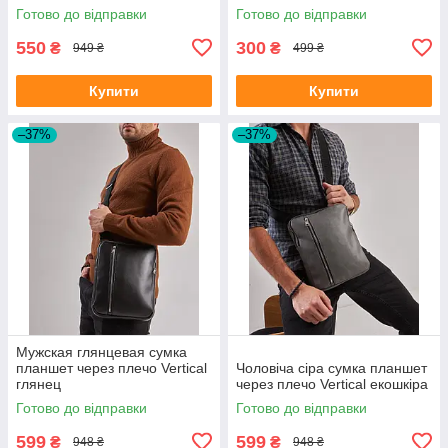
Готово до відправки
Готово до відправки
550
300
₴
₴
949 ₴
499 ₴
Купити
Купити
–37%
–37%
Мужская глянцевая сумка
планшет через плечо Vertical
Чоловіча сіра сумка планшет
глянец
через плечо Vertical екошкіра
Готово до відправки
Готово до відправки
599
599
₴
₴
948 ₴
948 ₴