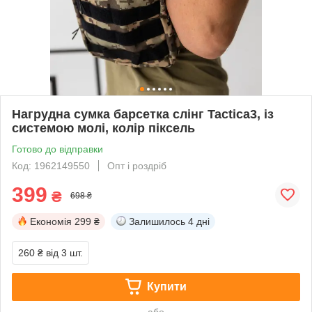
Нагрудна сумка барсетка слінг Tactica3, із
системою молі, колір піксель
Готово до відправки
Код: 1962149550
Опт і роздріб
399
₴
698 ₴
Економія
299 ₴
Залишилось
4 дні
260 ₴
від 3 шт.
Купити
або