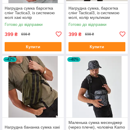
Нагрудна сумка барсетка
Нагрудна сумка, барсетка
слінг Tactica3, із системою
слінг Tactical3, із системою
молі хакі колір
молі, колір мультикам
Готово до відправки
Готово до відправки
399
399
₴
₴
698 ₴
698 ₴
Купити
Купити
–42%
–40%
Маленька сумка месенджер
Нагрудна бананка сумка хакі
(через плече), чоловіча Kamo