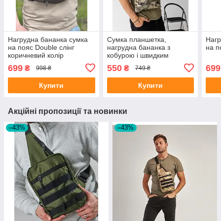
Нагрудна бананка сумка
Сумка планшетка,
Нагр
на пояс Double слінг
нагрудна бананка з
на п
коричневий колір
кобурою і швидким
відкриттям Tactical1,
699
550
699
₴
₴
998 ₴
749 ₴
піксель колір
Купити
Купити
Акційні пропозиції та новинки
–43%
–43%