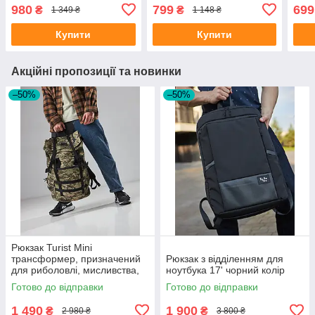
Blac
980
799
699
₴
₴
1 349 ₴
1 148 ₴
Купити
Купити
Акційні пропозиції та новинки
–50%
–50%
Рюкзак Turist Mini
трансформер, призначений
Рюкзак з відділенням для
для риболовлі, мисливства,
ноутбука 17' чорний колір
туризму, на 30-50л, колір
Готово до відправки
Готово до відправки
піксель
1 490
1 900
₴
₴
2 980 ₴
3 800 ₴