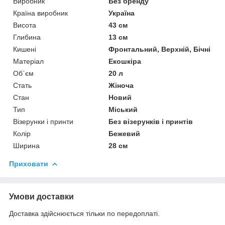
Виробник
Без бренду
Країна виробник
Україна
Висота
43 см
Глибина
13 см
Кишені
Фронтальний, Верхній, Бічні
Матеріал
Екошкіра
Об`єм
20 л
Стать
Жіноча
Стан
Новий
Тип
Міський
Візерунки і принти
Без візерунків і принтів
Колір
Бежевий
Ширина
28 см
Приховати
Умови доставки
Доставка здійснюється тільки по передоплаті.