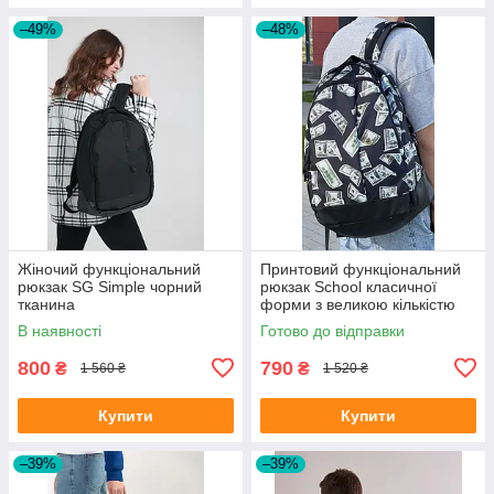
–49%
–48%
Жіночий функціональний
Принтовий функціональний
рюкзак SG Simple чорний
рюкзак School класичної
тканина
форми з великою кількістю
відділень на 30л
В наявності
Готово до відправки
800
790
₴
₴
1 560 ₴
1 520 ₴
Купити
Купити
–39%
–39%