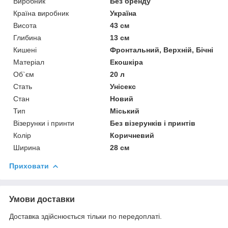
Виробник
Без бренду
Країна виробник
Україна
Висота
43 см
Глибина
13 см
Кишені
Фронтальний, Верхній, Бічні
Матеріал
Екошкіра
Об`єм
20 л
Стать
Унісекс
Стан
Новий
Тип
Міський
Візерунки і принти
Без візерунків і принтів
Колір
Коричневий
Ширина
28 см
Приховати
Умови доставки
Доставка здійснюється тільки по передоплаті.