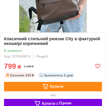
Класичний стильний рюкзак City в фактурній
екошкірі коричневий
В наявності
Код: 1978040874
Роздріб
799
₴
1 148 ₴
Економія
349 ₴
Залишилось
6 днів
Купити
або
Купити з