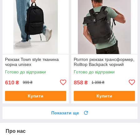
Рюкзак Town style тканина
Ролтоп рюкзак трансформер,
чорна unisex
Rolltop Backpack чорний
Готово до відправки
Готово до відправки
610
858
₴
₴
999 ₴
1 398 ₴
Купити
Купити
Показати ще
Про нас