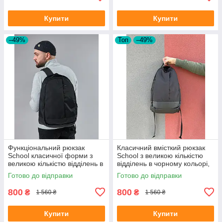
Купити
Купити
–49%
Топ
–49%
Функціональний рюкзак
Класичний вмісткий рюкзак
School класичної форми з
School з великою кількістю
великою кількістю відділень в
відділень в чорному кольорі,
чорному кольорі, 30л
30л
Готово до відправки
Готово до відправки
800
800
₴
₴
1 560 ₴
1 560 ₴
Купити
Купити