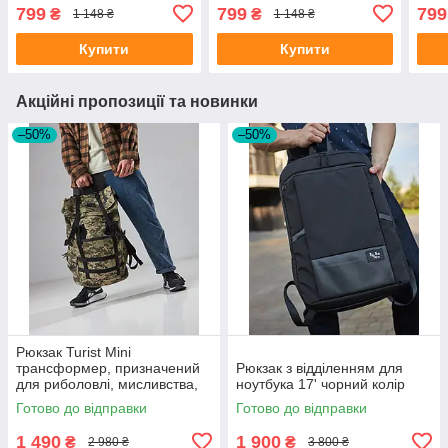
799
799
799
₴
₴
1 148 ₴
1 148 ₴
Купити
Купити
Акційні пропозиції та новинки
–50%
–50%
Рюкзак Turist Mini
трансформер, призначений
Рюкзак з відділенням для
для риболовлі, мисливства,
ноутбука 17' чорний колір
туризму, на 30-50л, колір
Готово до відправки
Готово до відправки
піксель
1 490
1 900
₴
₴
2 980 ₴
3 800 ₴