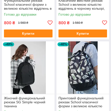
Функціональний рюкзак
Класичний вмісткий рюкзак
School класичної форми з
School з великою кількістю
великою кількістю відділень в
відділень в чорному кольорі,
чорному кольорі, 30л
30л
Готово до відправки
Готово до відправки
800
800
₴
₴
1 560 ₴
1 560 ₴
Купити
Купити
–49%
–48%
Жіночий функціональний
Принтовий функціональний
рюкзак SG Simple чорний
рюкзак School класичної
тканина
форми з великою кількістю
відділень на 30л