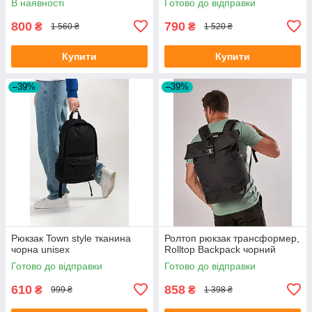
В наявності
Готово до відправки
800
790
₴
₴
1 560 ₴
1 520 ₴
Купити
Купити
–39%
–39%
Рюкзак Town style тканина
Ролтоп рюкзак трансформер,
чорна unisex
Rolltop Backpack чорний
Готово до відправки
Готово до відправки
610
858
₴
₴
999 ₴
1 398 ₴