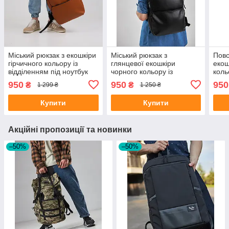
Міський рюкзак з екошкіри
Міський рюкзак з
Повс
гірчичного кольору із
глянцевої екошкіри
екош
відділенням під ноутбук
чорного кольору із
коль
відділенням під ноутбук
ноут
950
950
950
₴
₴
1 299 ₴
1 250 ₴
Купити
Купити
Акційні пропозиції та новинки
–50%
–50%