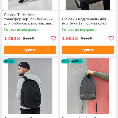
Рюкзак Turist Mini
трансформер, призначений
Рюкзак з відділенням для
для риболовлі, мисливства,
ноутбука 17' чорний колір
туризму, на 30-50л, колір
Готово до відправки
Готово до відправки
піксель
1 490
1 900
₴
₴
2 980 ₴
3 800 ₴
Купити
Купити
–49%
Топ
–49%