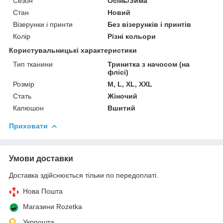
Сезон
Осінь/Зима
Стан
Новий
Візерунки і принти
Без візерунків і принтів
Колір
Різні кольори
Користувальницькі характеристики
Тип тканини
Тринитка з начосом (на
флісі)
Розмір
M, L, XL, XXL
Стать
Жіночий
Капюшон
Вшитий
Приховати
Умови доставки
Доставка здійснюється тільки по передоплаті.
Нова Пошта
Магазини Rozetka
Укрпошта