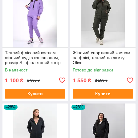
Теплий флісовий костюм
Жіночий спортивний костюм
жіночий худі з капюшоном,
на флісі, теплий на замку
розмір S , фіолетовий колір
Olive
В наявності
Готово до відправки
1 100
1 550
₴
₴
1 600 ₴
2 150 ₴
Купити
Купити
–28%
–28%