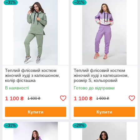
–31%
–31%
Теплий флісовий костюм
Теплий флісовий костюм
жіночий худі з капюшоном,
жіночий худі з капюшоном,
колір фісташка
розмір S, кольоровий
(фіолетові штани)
В наявності
Готово до відправки
1 100
1 100
₴
₴
1 600 ₴
1 600 ₴
Купити
Купити
–31%
–28%