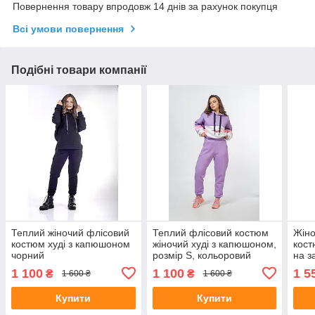
Повернення товару впродовж 14 днів за рахунок покупця
Всі умови повернення
Подібні товари компанії
Теплий жіночий флісовий
Теплий флісовий костюм
Жіно
костюм худі з капюшоном
жіночий худі з капюшоном,
кост
чорний
розмір S, кольоровий
на з
(фіолетові штани)
1 100
1 100
1 5
₴
₴
1 600 ₴
1 600 ₴
Купити
Купити