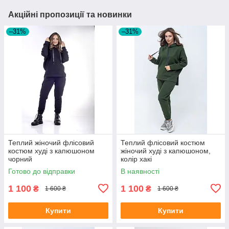
Акційні пропозиції та новинки
–31%
–31%
Теплий жіночий флісовий
Теплий флісовий костюм
костюм худі з капюшоном
жіночий худі з капюшоном,
чорний
колір хакі
Готово до відправки
В наявності
1 100
1 100
₴
₴
1 600 ₴
1 600 ₴
Купити
Купити