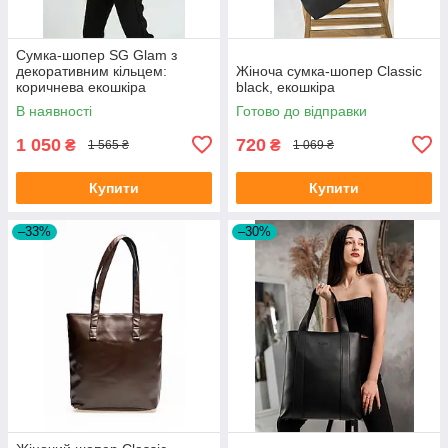
Сумка-шопер SG Glam з
декоративним кільцем:
Жіноча сумка-шопер Classic
коричнева екошкіра
black, екошкіра
В наявності
Готово до відправки
1 050
720
₴
₴
1 565 ₴
1 069 ₴
Купити
Купити
–33%
–30%