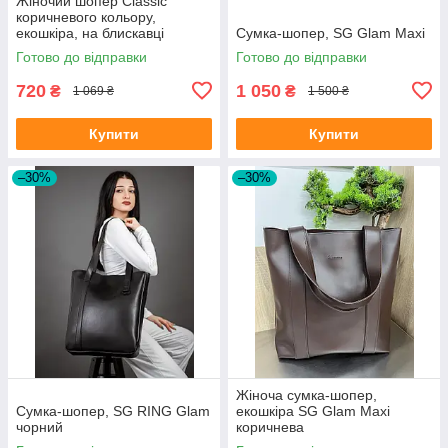
Жіночий шопер Classic
коричневого кольору,
екошкіра, на блискавці
Сумка-шопер, SG Glam Maxi
Готово до відправки
Готово до відправки
720
1 050
₴
₴
1 069 ₴
1 500 ₴
Купити
Купити
–30%
–30%
Жіноча сумка-шопер,
Cумка-шопер, SG RING Glam
екошкіра SG Glam Maxi
чорний
коричнева