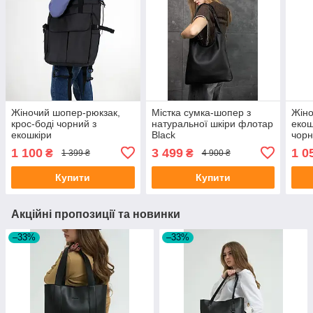
Жіночий шопер-рюкзак,
Містка сумка-шопер з
Жіно
крос-боді чорний з
натуральної шкіри флотар
екош
екошкіри
Black
чор
1 100
3 499
1 0
₴
₴
1 399 ₴
4 900 ₴
Купити
Купити
Акційні пропозиції та новинки
–33%
–33%