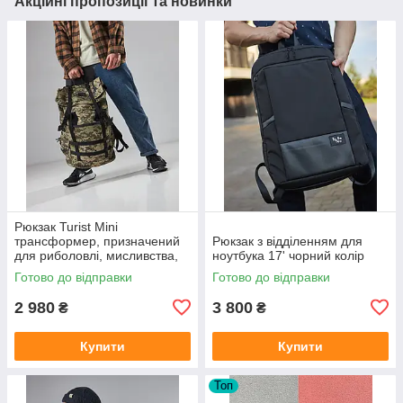
Акційні пропозиції та новинки
Рюкзак Turist Mini
трансформер, призначений
Рюкзак з відділенням для
для риболовлі, мисливства,
ноутбука 17' чорний колір
туризму, на 30-50л, колір
Готово до відправки
Готово до відправки
піксель
2 980
3 800
₴
₴
Купити
Купити
Топ