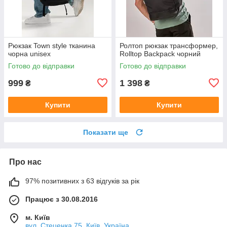
Рюкзак Town style тканина
Ролтоп рюкзак трансформер,
чорна unisex
Rolltop Backpack чорний
Готово до відправки
Готово до відправки
999
1 398
₴
₴
Купити
Купити
Показати ще
Про нас
97% позитивних з 63 відгуків за рік
Працює з 30.08.2016
м. Київ
вул. Стеценка 75, Київ, Україна