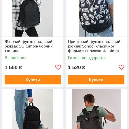
Жіночий функціональний
Принтовий функціональний
рюкзак SG Simple чорний
рюкзак School класичної
тканина
форми з великою кількістю
відділень на 30л
В наявності
Готово до відправки
1 560
1 520
₴
₴
Купити
Купити