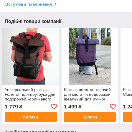
Всі умови повернення
Подібні товари компанії
Універсальний рюкзак
Рюкзак роллтоп жіночий
Рюкз
Роллтоп для ноутбука для
для міста чи подорожей,
Clas
подорожей коричневого
ідеальний для ручної
кольору з екошкіри
поклажі
1 779
1 499
1 2
₴
₴
Купити
Купити