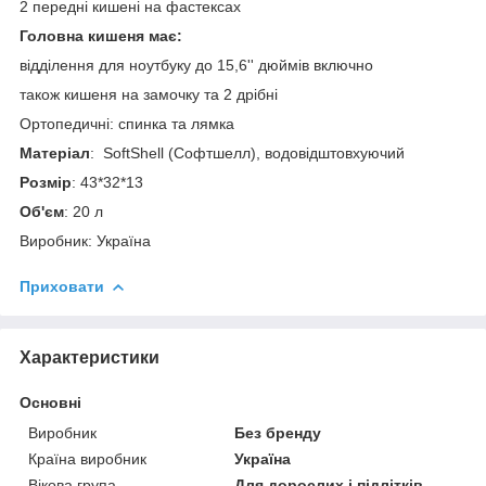
2 передні кишені на фастексах
Головна кишеня має:
відділення для ноутбуку до 15,6'' дюймів включно
також кишеня на замочку та 2 дрібні
Ортопедичні: спинка та лямка
Матеріал
: SoftShell (Софтшелл), водовідштовхуючий
Розмір
: 43*32*13
Об'єм
: 20 л
Виробник: Україна
Приховати
Характеристики
Основні
Виробник
Без бренду
Країна виробник
Україна
Вікова група
Для дорослих і підлітків