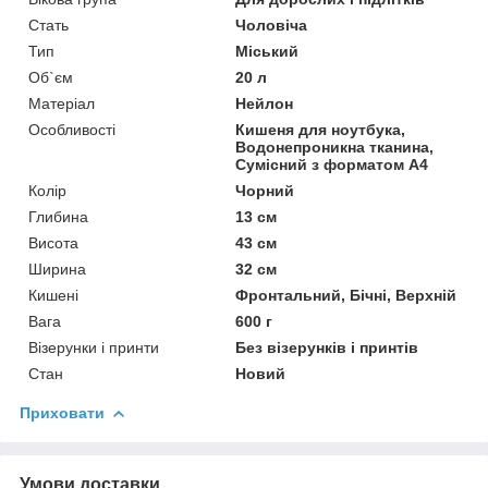
Стать
Чоловіча
Тип
Міський
Об`єм
20 л
Матеріал
Нейлон
Особливості
Кишеня для ноутбука,
Водонепроникна тканина,
Сумісний з форматом А4
Колір
Чорний
Глибина
13 см
Висота
43 см
Ширина
32 см
Кишені
Фронтальний, Бічні, Верхній
Вага
600 г
Візерунки і принти
Без візерунків і принтів
Стан
Новий
Приховати
Умови доставки