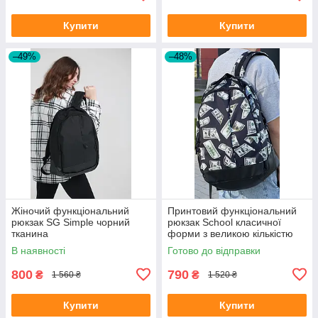
Купити
Купити
–49%
–48%
Жіночий функціональний
Принтовий функціональний
рюкзак SG Simple чорний
рюкзак School класичної
тканина
форми з великою кількістю
відділень на 30л
В наявності
Готово до відправки
800
790
₴
₴
1 560 ₴
1 520 ₴
Купити
Купити