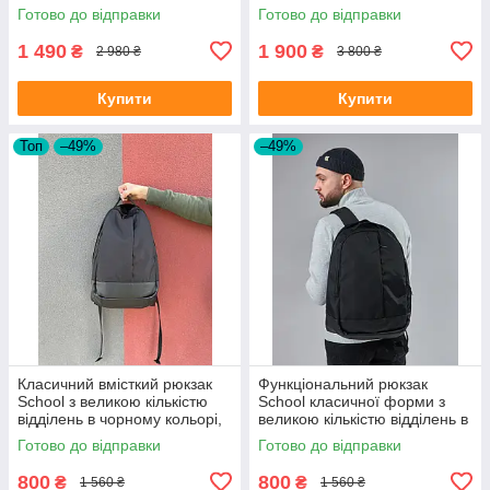
туризму, на 30-50л, колір
Готово до відправки
Готово до відправки
піксель
1 490
1 900
₴
₴
2 980 ₴
3 800 ₴
Купити
Купити
Топ
–49%
–49%
Класичний вмісткий рюкзак
Функціональний рюкзак
School з великою кількістю
School класичної форми з
відділень в чорному кольорі,
великою кількістю відділень в
30л
чорному кольорі, 30л
Готово до відправки
Готово до відправки
800
800
₴
₴
1 560 ₴
1 560 ₴