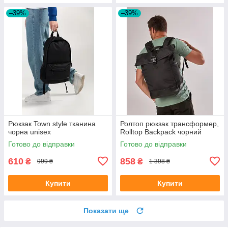
–39%
–39%
Рюкзак Town style тканина
Ролтоп рюкзак трансформер,
чорна unisex
Rolltop Backpack чорний
Готово до відправки
Готово до відправки
610
858
₴
₴
999 ₴
1 398 ₴
Купити
Купити
Показати ще