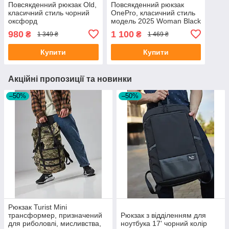
Повсякденний рюкзак Old,
Повсякденний рюкзак
класичний стиль чорний
OnePro, класичний стиль
оксфорд
модель 2025 Woman Black
980
1 100
₴
₴
1 349 ₴
1 469 ₴
Купити
Купити
Акційні пропозиції та новинки
–50%
–50%
Рюкзак Turist Mini
трансформер, призначений
Рюкзак з відділенням для
для риболовлі, мисливства,
ноутбука 17' чорний колір