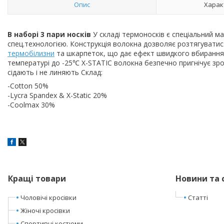
Опис
Харак
В наборі 3 пари носків
У складі термоносків є спеціальний м
спец.технологією. Конструкція волокна дозволяє розтягуватися
термобілизни
та шкарпеток, що дає ефект швидкого вбирання
температурі до -25℃ X-STATIC волокна безпечно пригнічує зр
сідають і не линяють Склад:
-Cotton 50%
-Lycra Spandex & X-Static 20%
-Coolmax 30%
Кращі товари
Новини та 
Чоловічі кросівки
Статті
Жіночі кросівки
Спортивні костюми