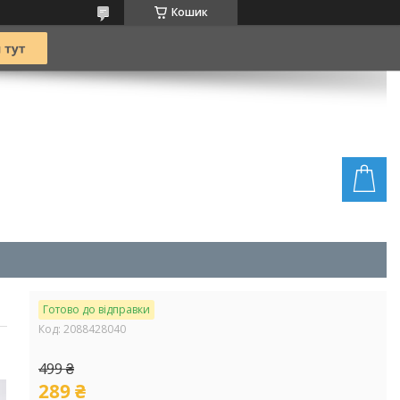
Кошик
Готово до відправки
Код:
2088428040
499 ₴
289 ₴