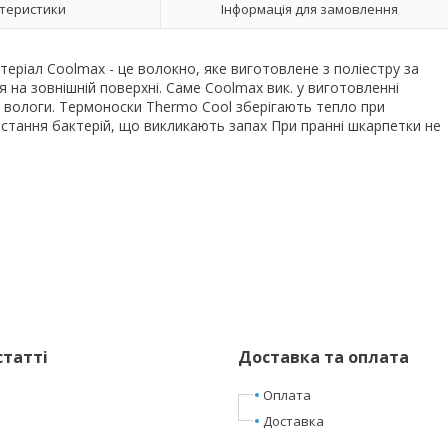
теристики
Інформація для замовлення
атеріал Coolmax - це волокно, яке виготовлене з поліестру за
 на зовнішній поверхні. Саме Coolmax вик. у виготовленні
 вологи. Термоноски Thermo Cool зберігають тепло при
остання бактерій, що викликають запах При пранні шкарпетки не
статті
Доставка та оплата
Оплата
Доставка