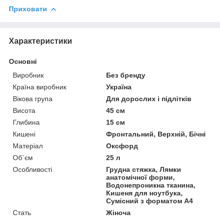
Приховати
Характеристики
Основні
Виробник
Без бренду
Країна виробник
Україна
Вікова група
Для дорослих і підлітків
Висота
45 см
Глибина
15 см
Кишені
Фронтальний, Верхній, Бічні
Матеріал
Оксфорд
Об`єм
25 л
Особливості
Грудна стяжка, Лямки
анатомічної форми,
Водонепроникна тканина,
Кишеня для ноутбука,
Сумісний з форматом А4
Стать
Жіноча