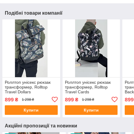
Подібні товари компанії
Роллтоп унісекс рюкзак
Роллтоп унісекс рюкзак
Ролт
трансформер, Rolltop
трансформер, Rolltop
тран
Travel Dollars
Travel Cards
Back
899
899
899
₴
₴
1 298 ₴
1 298 ₴
Купити
Купити
Акційні пропозиції та новинки