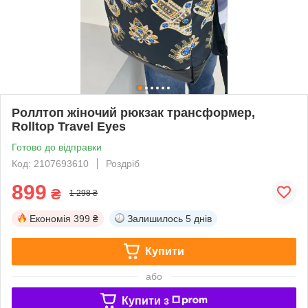
Роллтоп жіночий рюкзак трансформер,
Rolltop Travel Eyes
Готово до відправки
Код: 2107693610
Роздріб
899
₴
1 298 ₴
Економія
399 ₴
Залишилось
5 днів
Купити
або
Купити з