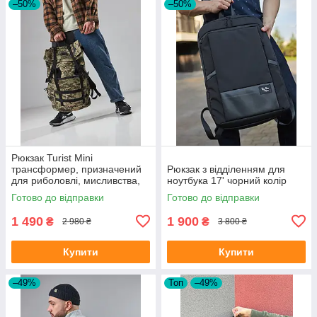
–50%
–50%
Рюкзак Turist Mini
трансформер, призначений
Рюкзак з відділенням для
для риболовлі, мисливства,
ноутбука 17' чорний колір
туризму, на 30-50л, колір
Готово до відправки
Готово до відправки
піксель
1 490
1 900
₴
₴
2 980 ₴
3 800 ₴
Купити
Купити
–49%
Топ
–49%