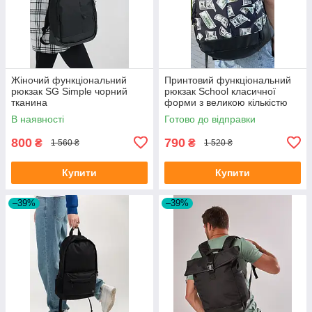
Жіночий функціональний
Принтовий функціональний
рюкзак SG Simple чорний
рюкзак School класичної
тканина
форми з великою кількістю
відділень на 30л
В наявності
Готово до відправки
800
790
₴
₴
1 560 ₴
1 520 ₴
Купити
Купити
–39%
–39%