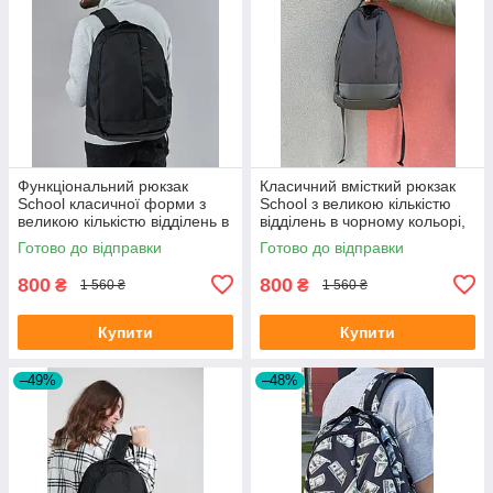
Функціональний рюкзак
Класичний вмісткий рюкзак
School класичної форми з
School з великою кількістю
великою кількістю відділень в
відділень в чорному кольорі,
чорному кольорі, 30л
30л
Готово до відправки
Готово до відправки
800
800
₴
₴
1 560 ₴
1 560 ₴
Купити
Купити
–49%
–48%