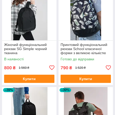
Жіночий функціональний
Принтовий функціональний
рюкзак SG Simple чорний
рюкзак School класичної
тканина
форми з великою кількістю
відділень на 30л
В наявності
Готово до відправки
800
790
₴
₴
1 560 ₴
1 520 ₴
Купити
Купити
–39%
–39%