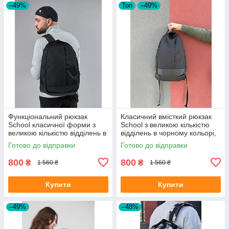
–49%
Топ
–49%
Функціональний рюкзак
Класичний вмісткий рюкзак
School класичної форми з
School з великою кількістю
великою кількістю відділень в
відділень в чорному кольорі,
чорному кольорі, 30л
30л
Готово до відправки
Готово до відправки
800
800
₴
₴
1 560 ₴
1 560 ₴
Купити
Купити
–49%
–48%