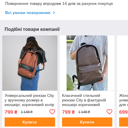
Повернення товару впродовж 14 днів за рахунок покупця
Всі умови повернення
Подібні товари компанії
Універсальний рюкзак City
Класичний стильний
Жіно
у зручному розмірі в
рюкзак City в фактурній
унів
екошкірі, коричневий колір
екошкірі коричневий
для 
Blac
799
799
699
₴
₴
1 148 ₴
1 148 ₴
Купити
Купити