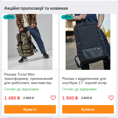
Акційні пропозиції та новинки
–50%
–50%
Рюкзак Turist Mini
трансформер, призначений
Рюкзак з відділенням для
для риболовлі, мисливства,
ноутбука 17' чорний колір
туризму, на 30-50л, колір
Готово до відправки
Готово до відправки
піксель
1 490
1 900
₴
₴
2 980 ₴
3 800 ₴
Купити
Купити