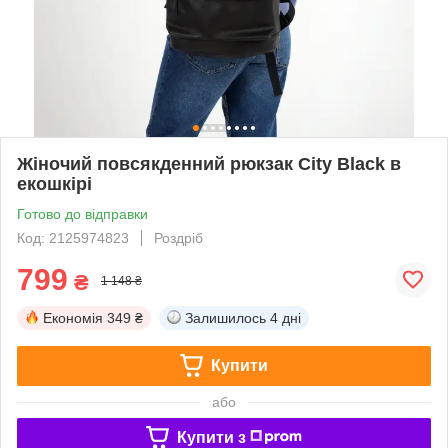
Жіночий повсякденний рюкзак City Black в
екошкірі
Готово до відправки
Код: 2125974823
Роздріб
799
₴
1 148 ₴
Економія
349 ₴
Залишилось
4 дні
Купити
або
Купити з