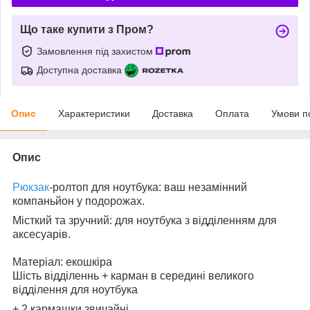
Що таке купити з Пром?
Замовлення під захистом
Доступна доставка
Опис
Характеристики
Доставка
Оплата
Умови п
Опис
Рюкзак
-ролтоп для ноутбука: ваш незамінний
компаньйон у подорожах.
Місткий та зручний: для ноутбука з відділенням для
аксесуарів.
Матеріал: екошкіра
Шість відділеннь + карман в середині великого
відділення для ноутбука
+ 2 кармашки звичайні,