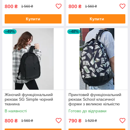
800
800
₴
₴
1 560 ₴
1 560 ₴
Купити
Купити
–49%
–48%
Жіночий функціональний
Принтовий функціональний
рюкзак SG Simple чорний
рюкзак School класичної
тканина
форми з великою кількістю
відділень на 30л
В наявності
Готово до відправки
800
790
₴
₴
1 560 ₴
1 520 ₴