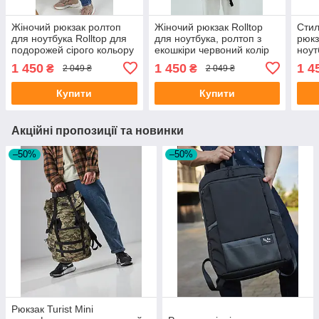
Жіночий рюкзак ролтоп
Жіночий рюкзак Rolltop
Стил
для ноутбука Rolltop для
для ноутбука, ролтоп з
рюкз
подорожей сірого кольору
екошкіри червоний колір
ноут
з екошкіри
подо
1 450
1 450
1 4
₴
₴
2 049 ₴
2 049 ₴
коль
Купити
Купити
Акційні пропозиції та новинки
–50%
–50%
Рюкзак Turist Mini