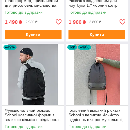
трансформер, призначений
Рюкзак з відділенням для
для риболовлі, мисливства,
ноутбука 17' чорний колір
туризму, на 30-50л, колір
Готово до відправки
Готово до відправки
піксель
1 490
1 900
₴
₴
2 980 ₴
3 800 ₴
Купити
Купити
–49%
Топ
–49%
Функціональний рюкзак
Класичний вмісткий рюкзак
School класичної форми з
School з великою кількістю
великою кількістю відділень в
відділень в чорному кольорі,
чорному кольорі, 30л
30л
Готово до відправки
Готово до відправки