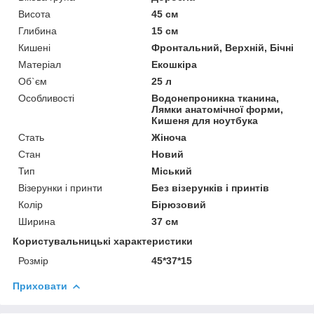
Висота
45 см
Глибина
15 см
Кишені
Фронтальний, Верхній, Бічні
Матеріал
Екошкіра
Об`єм
25 л
Особливості
Водонепроникна тканина,
Лямки анатомічної форми,
Кишеня для ноутбука
Стать
Жіноча
Стан
Новий
Тип
Міський
Візерунки і принти
Без візерунків і принтів
Колір
Бірюзовий
Ширина
37 см
Користувальницькі характеристики
Розмір
45*37*15
Приховати