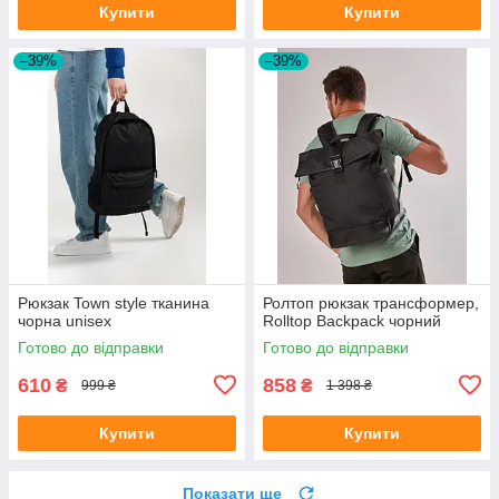
Купити
Купити
–39%
–39%
Рюкзак Town style тканина
Ролтоп рюкзак трансформер,
чорна unisex
Rolltop Backpack чорний
Готово до відправки
Готово до відправки
610
858
₴
₴
999 ₴
1 398 ₴
Купити
Купити
Показати ще