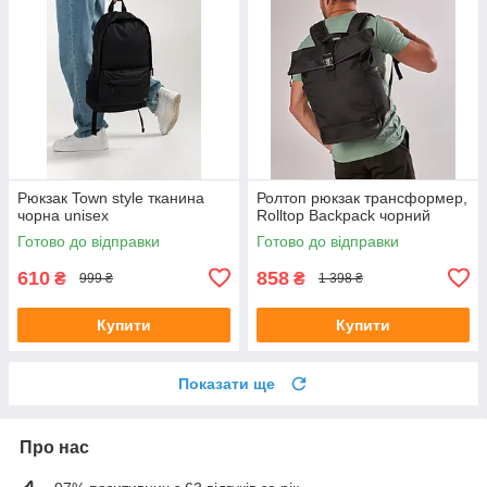
Рюкзак Town style тканина
Ролтоп рюкзак трансформер,
чорна unisex
Rolltop Backpack чорний
Готово до відправки
Готово до відправки
610
858
₴
₴
999 ₴
1 398 ₴
Купити
Купити
Показати ще
Про нас