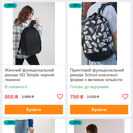
–49%
–48%
Жіночий функціональний
Принтовий функціональний
рюкзак SG Simple чорний
рюкзак School класичної
тканина
форми з великою кількістю
відділень на 30л
В наявності
Готово до відправки
800
790
₴
₴
1 560 ₴
1 520 ₴
Купити
Купити
–39%
–39%