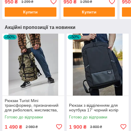
950
950
950
₴
₴
1 299 ₴
1 250 ₴
Купити
Купити
Акційні пропозиції та новинки
–50%
–50%
Рюкзак Turist Mini
трансформер, призначений
Рюкзак з відділенням для
для риболовлі, мисливства,
ноутбука 17' чорний колір
туризму, на 30-50л, колір
Готово до відправки
Готово до відправки
піксель
1 490
1 900
₴
₴
2 980 ₴
3 800 ₴