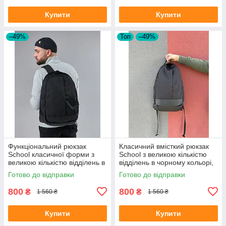
Купити
Купити
–49%
Топ
–49%
Функціональний рюкзак
Класичний вмісткий рюкзак
School класичної форми з
School з великою кількістю
великою кількістю відділень в
відділень в чорному кольорі,
чорному кольорі, 30л
30л
Готово до відправки
Готово до відправки
800
800
₴
₴
1 560 ₴
1 560 ₴
Купити
Купити