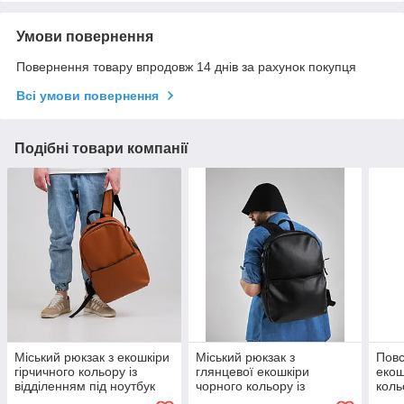
Умови повернення
Повернення товару впродовж 14 днів за рахунок покупця
Всі умови повернення
Подібні товари компанії
Міський рюкзак з екошкіри
Міський рюкзак з
Повс
гірчичного кольору із
глянцевої екошкіри
екош
відділенням під ноутбук
чорного кольору із
коль
відділенням під ноутбук
ноут