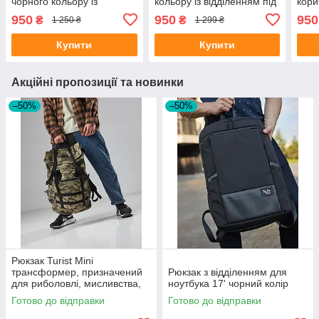
чорного кольору із
кольору із відділенням під
кори
відділенням під ноутбук
ноутбук
відд
950
950
950
₴
₴
1 250 ₴
1 299 ₴
Купити
Купити
Акційні пропозиції та новинки
–50%
–50%
Рюкзак Turist Mini
трансформер, призначений
Рюкзак з відділенням для
для риболовлі, мисливства,
ноутбука 17' чорний колір
туризму, на 30-50л, колір
Готово до відправки
Готово до відправки
піксель