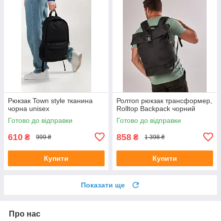
Рюкзак Town style тканина
Ролтоп рюкзак трансформер,
чорна unisex
Rolltop Backpack чорний
Готово до відправки
Готово до відправки
610
858
₴
₴
999 ₴
1 398 ₴
Купити
Купити
Показати ще
Про нас