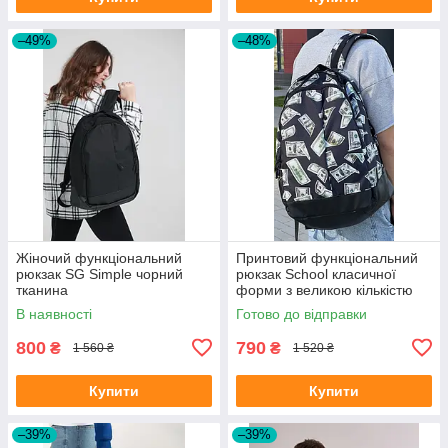
–49%
–48%
Жіночий функціональний
Принтовий функціональний
рюкзак SG Simple чорний
рюкзак School класичної
тканина
форми з великою кількістю
відділень на 30л
В наявності
Готово до відправки
800
790
₴
₴
1 560 ₴
1 520 ₴
Купити
Купити
–39%
–39%