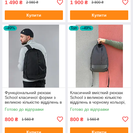
1 490
1 900
₴
₴
2 980 ₴
3 800 ₴
Купити
Купити
–49%
Топ
–49%
Функціональний рюкзак
Класичний вмісткий рюкзак
School класичної форми з
School з великою кількістю
великою кількістю відділень в
відділень в чорному кольорі,
чорному кольорі, 30л
30л
Готово до відправки
Готово до відправки
800
800
₴
₴
1 560 ₴
1 560 ₴
Купити
Купити