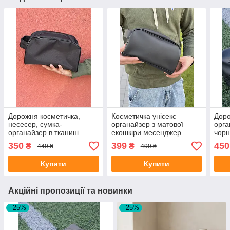
Дорожня косметичка,
Косметичка унісекс
Доро
несесер, сумка-
органайзер з матової
орга
органайзер в тканині
екошкіри месенджер
чорн
Nesser
350
399
450
₴
₴
449 ₴
499 ₴
Купити
Купити
Акційні пропозиції та новинки
–25%
–25%