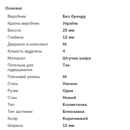
Основні
Виробник
Без бренду
Країна виробник
Україна
Висота
25 мм
Глибина
12 мм
Дзеркало в комплекті
Ні
Кількість відділень
4
Матеріал
Штучна шкіра
Петелька для
Так
підвішування
Плечовий ремінь
Ні
Стать
Унісекс
Ручки
Одна
Стан
Новий
Тип
Косметичка
Тип застежки
Блискавка
Колір
Коричневий
Ширина
12 мм