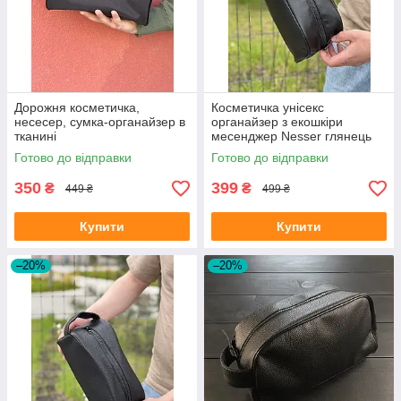
Дорожня косметичка,
Косметичка унісекс
несесер, сумка-органайзер в
органайзер з екошкіри
тканині
месенджер Nesser глянець
Готово до відправки
Готово до відправки
350
399
₴
₴
449 ₴
499 ₴
Купити
Купити
–20%
–20%