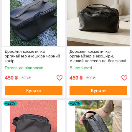
Дорожня косметичка
Дорожня косметичка-
органайзер екошкіра чорний
органайзер з екошкіри,
колір
місткий несесер на блискавці
25х12х12 см
Готово до відправки
В наявності
450
450
₴
₴
599 ₴
599 ₴
Купити
Купити
–22%
–20%