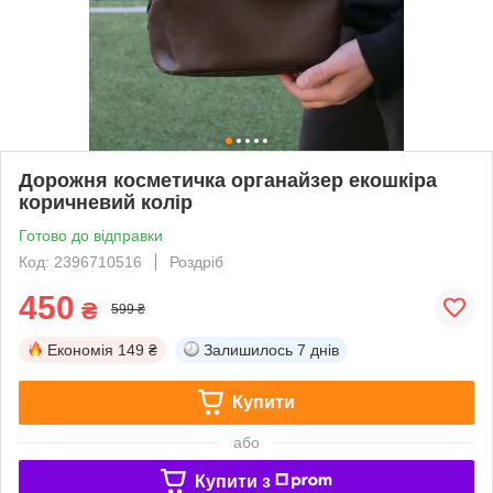
Дорожня косметичка органайзер екошкіра
коричневий колір
Готово до відправки
Код: 2396710516
Роздріб
450
₴
599 ₴
Економія
149 ₴
Залишилось
7 днів
Купити
або
Купити з