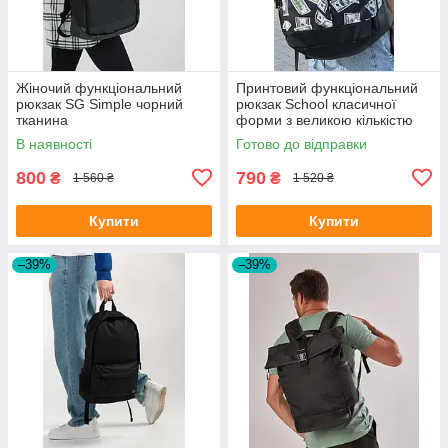
Жіночий функціональний
Принтовий функціональний
рюкзак SG Simple чорний
рюкзак School класичної
тканина
форми з великою кількістю
відділень на 30л
В наявності
Готово до відправки
800
790
₴
₴
1 560 ₴
1 520 ₴
Купити
Купити
–39%
–39%