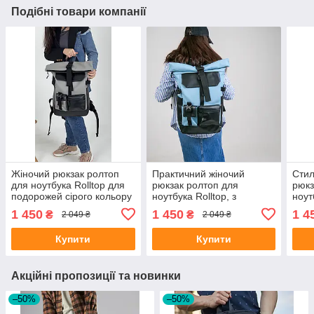
Подібні товари компанії
Жіночий рюкзак ролтоп
Практичний жіночий
Стил
для ноутбука Rolltop для
рюкзак ролтоп для
рюкз
подорожей сірого кольору
ноутбука Rolltop, з
ноут
з екошкіри
екошкіри бірюзовий колір
подо
1 450
1 450
1 4
₴
₴
2 049 ₴
2 049 ₴
коль
Купити
Купити
Акційні пропозиції та новинки
–50%
–50%