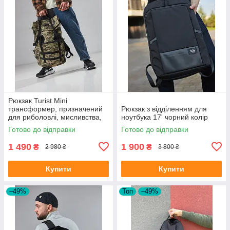
Рюкзак Turist Mini
трансформер, призначений
Рюкзак з відділенням для
для риболовлі, мисливства,
ноутбука 17' чорний колір
туризму, на 30-50л, колір
Готово до відправки
Готово до відправки
піксель
1 490
1 900
₴
₴
2 980 ₴
3 800 ₴
Купити
Купити
–49%
Топ
–49%