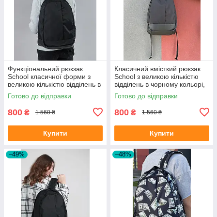
Функціональний рюкзак
Класичний вмісткий рюкзак
School класичної форми з
School з великою кількістю
великою кількістю відділень в
відділень в чорному кольорі,
чорному кольорі, 30л
30л
Готово до відправки
Готово до відправки
800
800
₴
₴
1 560 ₴
1 560 ₴
Купити
Купити
–49%
–48%