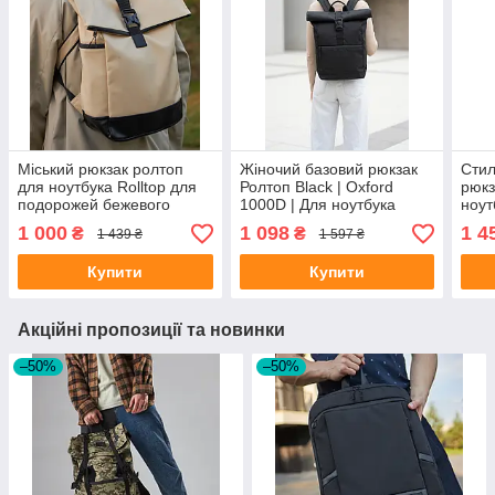
Міський рюкзак ролтоп
Жіночий базовий рюкзак
Стил
для ноутбука Rolltop для
Ролтоп Black | Oxford
рюкз
подорожей бежевого
1000D | Для ноутбука
ноут
кольору
подо
1 000
1 098
1 4
₴
₴
1 439 ₴
1 597 ₴
коль
Купити
Купити
Акційні пропозиції та новинки
–50%
–50%