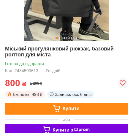
Міський прогулянковий рюкзак, базовий
ролтоп для міста
Готово до відправки
Код: 2484503613
Роздріб
800
₴
1 298 ₴
Економія
498 ₴
Залишилось
6 днів
Купити
або
Купити з