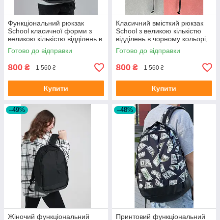
Функціональний рюкзак
Класичний вмісткий рюкзак
School класичної форми з
School з великою кількістю
великою кількістю відділень в
відділень в чорному кольорі,
чорному кольорі, 30л
30л
Готово до відправки
Готово до відправки
800
800
₴
₴
1 560 ₴
1 560 ₴
Купити
Купити
–49%
–48%
Жіночий функціональний
Принтовий функціональний