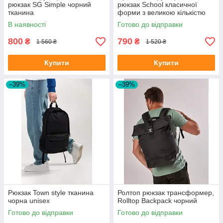
рюкзак SG Simple чорний
рюкзак School класичної
тканина
форми з великою кількістю
відділень на 30л
В наявності
Готово до відправки
800
790
₴
₴
1 560 ₴
1 520 ₴
Купити
Купити
–39%
–39%
Рюкзак Town style тканина
Ролтоп рюкзак трансформер,
чорна unisex
Rolltop Backpack чорний
Готово до відправки
Готово до відправки