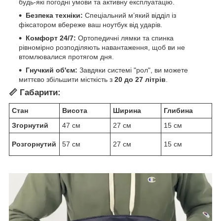
будь-які погодні умови та активну експлуатацію.
Безпека техніки:
Спеціальний м’який відділ із
фіксатором вбереже ваш ноутбук від ударів.
Комфорт 24/7:
Ортопедичні лямки та спинка
рівномірно розподіляють навантаження, щоб ви не
втомлювалися протягом дня.
Гнучкий об'єм:
Завдяки системі "рол", ви можете
миттєво збільшити місткість з
20 до 27 літрів
.
📏 Габарити:
Стан
Висота
Ширина
Глибина
Згорнутий
47 см
27 см
15 см
Розгорнутий
57 см
27 см
15 см