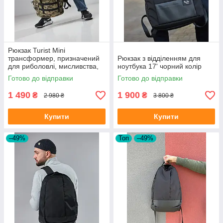
Рюкзак Turist Mini
трансформер, призначений
Рюкзак з відділенням для
для риболовлі, мисливства,
ноутбука 17' чорний колір
туризму, на 30-50л, колір
Готово до відправки
Готово до відправки
піксель
1 490
1 900
₴
₴
2 980 ₴
3 800 ₴
Купити
Купити
–49%
Топ
–49%