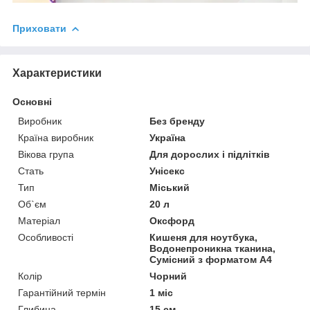
Приховати
Характеристики
Основні
Виробник
Без бренду
Країна виробник
Україна
Вікова група
Для дорослих і підлітків
Стать
Унісекс
Тип
Міський
Об`єм
20 л
Матеріал
Оксфорд
Особливості
Кишеня для ноутбука,
Водонепроникна тканина,
Сумісний з форматом А4
Колір
Чорний
Гарантійний термін
1 міс
Глибина
15 см