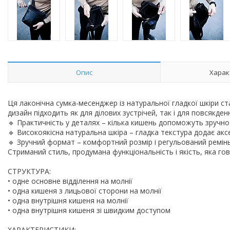
Опис
Харак
Ця лаконічна сумка-месенджер із натуральної гладкої шкіри ст
дизайн підходить як для ділових зустрічей, так і для повсякде
🔹 Практичність у деталях – кілька кишень допоможуть зручно 
🔹 Високоякісна натуральна шкіра – гладка текстура додає акс
🔹 Зручний формат – комфортний розмір і регульований ремінь
Стриманий стиль, продумана функціональність і якість, яка го
СТРУКТУРА:
• одне основне відділення на молнії
• одна кишеня з лицьової сторони на молнії
• одна внутрішня кишеня на молнії
• одна внутрішня кишеня зі швидким доступом
ХАРАКТЕРИСТИКИ: