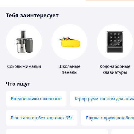
Материалы для ремонта
Тебя заинтересует
Спорт и отдых
Соковыжималки
Школьные
Кодонаборные
пеналы
клавиатуры
Что ищут
Ежедневники школьные
K-pop руми костюм для ани
Бюстгальтер без косточек 95с
Блузка с кружевом бо