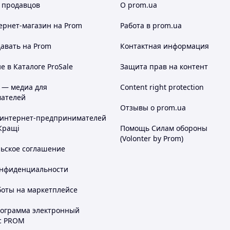
 продавцов
О prom.ua
ернет-магазин
на Prom
Работа в prom.ua
авать на Prom
Контактная информация
 в Каталоге ProSale
Защита прав на контент
 — медиа для
Content right protection
ателей
Отзывы о prom.ua
 интернет-предпринимателей
Кращі
Помощь Силам обороны
(Volonter by Prom)
льское соглашение
онфиденциальности
боты на маркетплейсе
рограмма электронный
с PROM