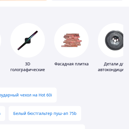
3D
Фасадная плитка
Детали для
голографические
автокондицион
устройства
ударный чехол на Hot 60i
а
Белый бюстгальтер пуш-ап 75b