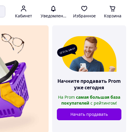
Кабинет
Уведомления
Избранное
Корзина
О! Есть заказ
Начните продавать
Prom
уже сегодня
На
Prom
самая большая база
покупателей
с рейтингом
!
Начать продавать