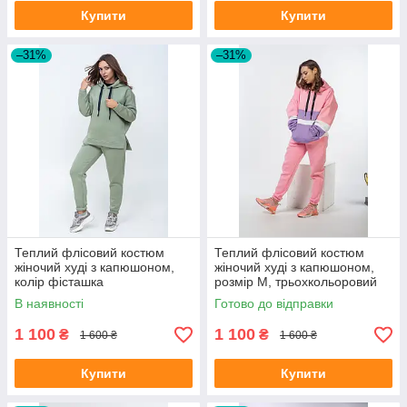
Купити
Купити
–31%
–31%
Теплий флісовий костюм
Теплий флісовий костюм
жіночий худі з капюшоном,
жіночий худі з капюшоном,
колір фісташка
розмір М, трьохкольоровий
В наявності
Готово до відправки
1 100
1 100
₴
₴
1 600 ₴
1 600 ₴
Купити
Купити