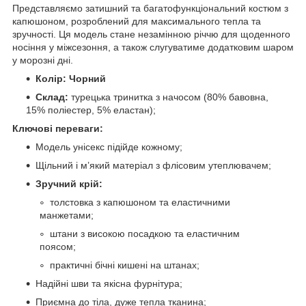
Представляємо затишний та багатофункціональний костюм з
капюшоном, розроблений для максимального тепла та
зручності. Ця модель стане незамінною річчю для щоденного
носіння у міжсезоння, а також слугуватиме додатковим шаром
у морозні дні.
Колір: Чорний
Склад:
турецька тринитка з начосом (80% бавовна,
15% поліестер, 5% еластан);
Ключові переваги:
Модель унісекс підійде кожному;
Щільний і м’який матеріал з флісовим утеплювачем;
Зручний крій:
толстовка з капюшоном та еластичними
манжетами;
штани з високою посадкою та еластичним
поясом;
практичні бічні кишені на штанах;
Надійні шви та якісна фурнітура;
Приємна до тіла, дуже тепла тканина;