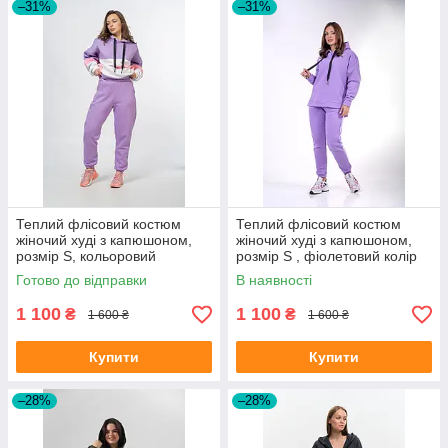
–31%
–31%
Теплий флісовий костюм
Теплий флісовий костюм
жіночий худі з капюшоном,
жіночий худі з капюшоном,
розмір S, кольоровий
розмір S , фіолетовий колір
(фіолетові штани)
Готово до відправки
В наявності
1 100
1 100
₴
₴
1 600 ₴
1 600 ₴
Купити
Купити
–28%
–28%