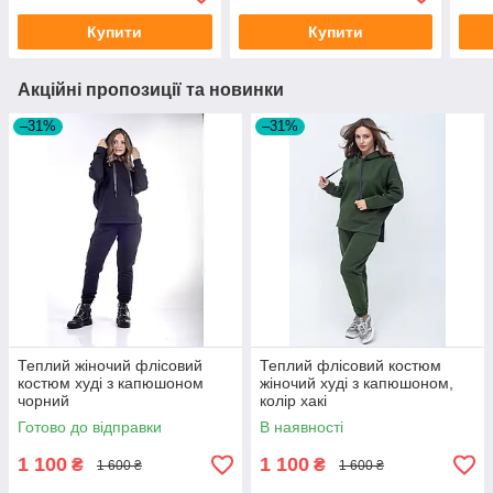
розмір 41-46
розм
Купити
Купити
Акційні пропозиції та новинки
–31%
–31%
Теплий жіночий флісовий
Теплий флісовий костюм
костюм худі з капюшоном
жіночий худі з капюшоном,
чорний
колір хакі
Готово до відправки
В наявності
1 100
1 100
₴
₴
1 600 ₴
1 600 ₴