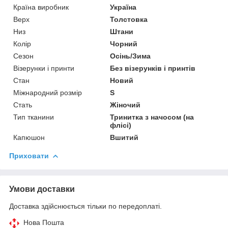
Країна виробник
Україна
Верх
Толстовка
Низ
Штани
Колір
Чорний
Сезон
Осінь/Зима
Візерунки і принти
Без візерунків і принтів
Стан
Новий
Міжнародний розмір
S
Стать
Жіночий
Тип тканини
Тринитка з начосом (на
флісі)
Капюшон
Вшитий
Приховати
Умови доставки
Доставка здійснюється тільки по передоплаті.
Нова Пошта