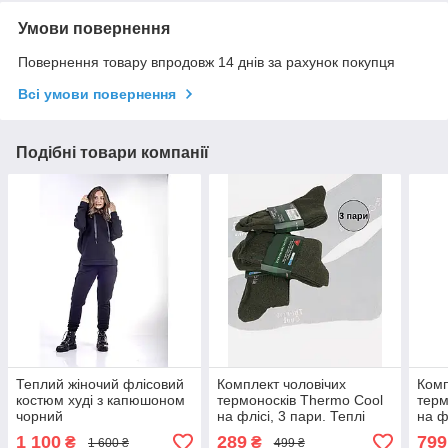
Умови повернення
Повернення товару впродовж 14 днів за рахунок покупця
Всі умови повернення
Подібні товари компанії
Теплий жіночий флісовий
Комплект чоловічих
Комп
костюм худі з капюшоном
термоносків Thermo Cool
терм
чорний
на флісі, 3 пари. Теплі
на ф
шкарпетки колір хакі,
шкар
1 100
289
799
₴
₴
1 600 ₴
499 ₴