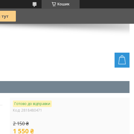
Кошик
Готово до відправки
Код:
2818480471
2 150 ₴
1 550 ₴