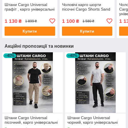
Штани Cargo Universal
Чоловічі карго шорти
Чоло
графіт , карго універсальні
пісочні Cargo Shorts Sand
Carg
унів
1 130
1 100
1 1
₴
₴
1 899 ₴
1 580 ₴
Купити
Купити
Акційні пропозиції та новинки
–40%
–40%
Штани Cargo Universal
Штани Cargo Universal
пісочний, карго універсальні
чорний, карго універсальні