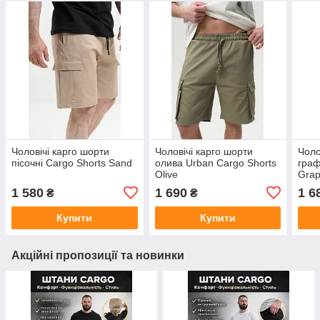
Чоловічі карго шорти
Чоловічі карго шорти
Чоло
пісочні Cargo Shorts Sand
олива Urban Cargo Shorts
гра
Olive
Grap
1 580
1 690
1 6
₴
₴
Купити
Купити
Акційні пропозиції та новинки