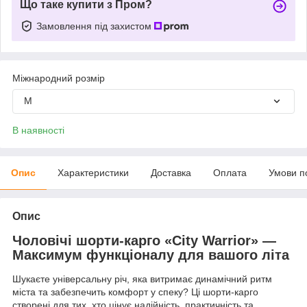
Що таке купити з Пром?
Замовлення під захистом
Міжнародний розмір
M
В наявності
Опис
Характеристики
Доставка
Оплата
Умови п
Опис
Чоловічі шорти-карго «City Warrior» —
Максимум функціоналу для вашого літа
Шукаєте універсальну річ, яка витримає динамічний ритм
міста та забезпечить комфорт у спеку? Ці шорти-карго
створені для тих, хто цінує надійність, практичність та