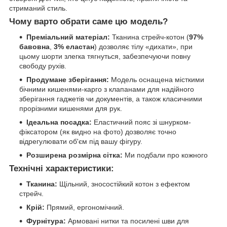
стриманий стиль.
Чому варто обрати саме цю модель?
Преміальний матеріал:
Тканина стрейч-котон (
97%
бавовна
,
3% еластан
) дозволяє тілу «дихати», при
цьому шорти злегка тягнуться, забезпечуючи повну
свободу рухів.
Продумане зберігання:
Модель оснащена місткими
бічними кишенями-карго з клапанами для надійного
зберігання гаджетів чи документів, а також класичними
прорізними кишенями для рук.
Ідеальна посадка:
Еластичний пояс зі шнурком-
фіксатором (як видно на фото) дозволяє точно
відрегулювати об'єм під вашу фігуру.
Розширена розмірна сітка:
Ми подбали про кожного
Технічні характеристики:
Тканина:
Щільний, зносостійкий котон з ефектом
стрейч.
Крій:
Прямий, ергономічний.
Фурнітура:
Армовані нитки та посилені шви для