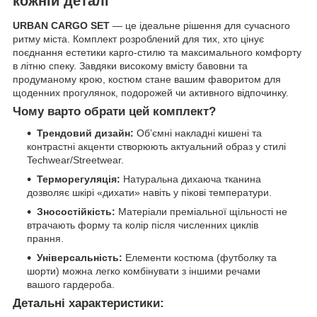
кожній деталі
URBAN CARGO SET
— це ідеальне рішення для сучасного
ритму міста. Комплект розроблений для тих, хто цінує
поєднання естетики карго-стилю та максимального комфорту
в літню спеку. Завдяки високому вмісту бавовни та
продуманому крою, костюм стане вашим фаворитом для
щоденних прогулянок, подорожей чи активного відпочинку.
Чому варто обрати цей комплект?
Трендовий дизайн:
Об’ємні накладні кишені та
контрастні акценти створюють актуальний образ у стилі
Techwear/Streetwear.
Терморегуляція:
Натуральна дихаюча тканина
дозволяє шкірі «дихати» навіть у пікові температури.
Зносостійкість:
Матеріали преміальної щільності не
втрачають форму та колір після численних циклів
прання.
Універсальність:
Елементи костюма (футболку та
шорти) можна легко комбінувати з іншими речами
вашого гардероба.
Детальні характеристики: