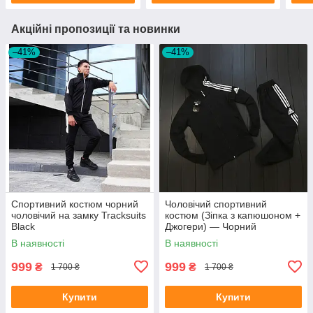
Акційні пропозиції та новинки
–41%
–41%
Спортивний костюм чорний
Чоловічий спортивний
чоловічий на замку Tracksuits
костюм (Зіпка з капюшоном +
Black
Джогери) — Чорний
В наявності
В наявності
999
999
₴
₴
1 700 ₴
1 700 ₴
Купити
Купити