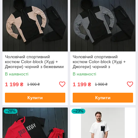
Чоловічий спортивний
Чоловічий спортивний
костюм Сolor-block (Худі +
костюм Сolor-block (Худі +
Джогери) чорний з бежевими
Джогери) чорний з
вставками
графітовими вставками
В наявності
В наявності
1 199
1 199
₴
₴
1 900 ₴
1 900 ₴
Купити
Купити
–28%
–23%