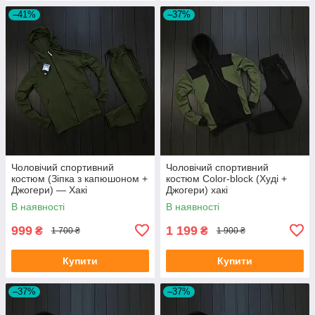
–41%
–37%
Чоловічий спортивний
Чоловічий спортивний
костюм (Зіпка з капюшоном +
костюм Сolor-block (Худі +
Джогери) — Хакі
Джогери) хакі
В наявності
В наявності
999
1 199
₴
₴
1 700 ₴
1 900 ₴
Купити
Купити
–37%
–37%