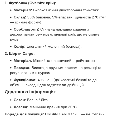
1. Футболка (Oversize крій):
Матеріал:
Високоякісний двосторонній трикотаж.
Склад:
95% бавовна, 5% еластан (щільність 270 г/м²
— тримає форму).
Особливості:
Стильна накладна кишеня з
декоративним ремінцем, вільний крій, що не сковує
рухів.
Колір:
Елегантний молочний (основа).
2. Шорти Cargo:
Матеріал:
Міцний та еластичний стрейч-котон.
Посадка:
Висока, зі зручним поясом на резинці та
регульованим шнурком.
Функціонал:
4 кишені (дві класичні бокові та дві
об’ємні накладні для гаджетів чи дрібниць).
Додаткова інформація:
Сезон:
Весна / Літо.
Догляд:
Машинне прання при 30°C.
Порада для покупця:
URBAN CARGO SET — це готовий