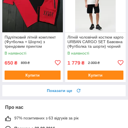
Підлітковий літній комплект
Літній чоловічий костюм карго
(Футболка + Шорти) з
URBAN CARGO SET Бавовна
трендовим принтом
(Футболка та шорти) чорний
В наявності
В наявності
650
1 779
₴
₴
899 ₴
2 300 ₴
Купити
Купити
Показати ще
Про нас
97% позитивних з 63 відгуків за рік