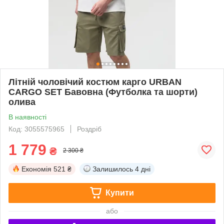
Літній чоловічий костюм карго URBAN
CARGO SET Бавовна (Футболка та шорти)
олива
В наявності
Код: 3055575965
Роздріб
1 779
₴
2 300 ₴
Економія
521 ₴
Залишилось
4 дні
Купити
або