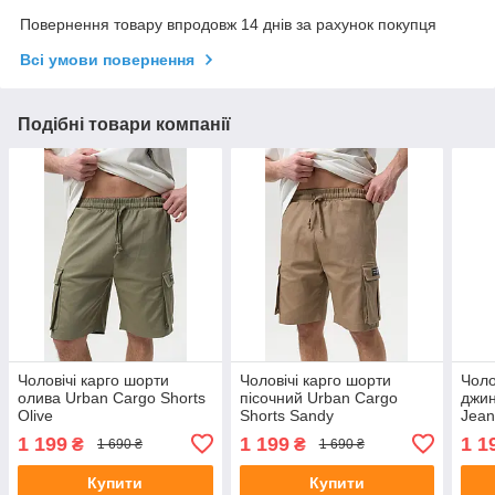
Повернення товару впродовж 14 днів за рахунок покупця
Всі умови повернення
Подібні товари компанії
Чоловічі карго шорти
Чоловічі карго шорти
Чоло
олива Urban Cargo Shorts
пісочний Urban Cargo
джин
Olive
Shorts Sandy
Jean
1 199
1 199
1 1
₴
₴
1 690 ₴
1 690 ₴
Купити
Купити