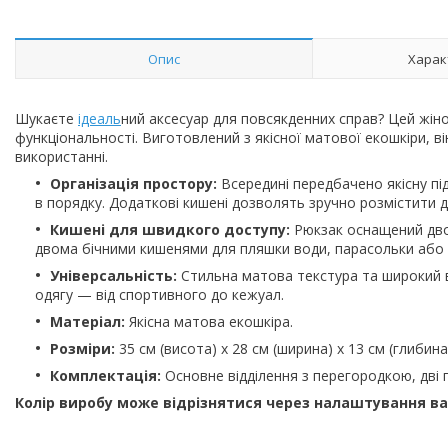
Опис
Харак
Шукаєте
ідеаль
ний аксесуар для повсякденних справ? Цей жін
функціональності. Виготовлений з якісної матової екошкіри, ві
використанні.
Організація простору:
Всередині передбачено якісну пі
в порядку. Додаткові кишені дозволять зручно розмістити д
Кишені для швидкого доступу:
Рюкзак оснащений дво
двома бічними кишенями для пляшки води, парасольки або 
Універсальність:
Стильна матова текстура та широкий в
одягу — від спортивного до кежуал.
Матеріал:
Якісна матова екошкіра.
Розміри:
35 см (висота) х 28 см (ширина) х 13 см (глибина
Комплектація:
Основне відділення з перегородкою, дві пе
Колір виробу може відрізнятися через налаштування в