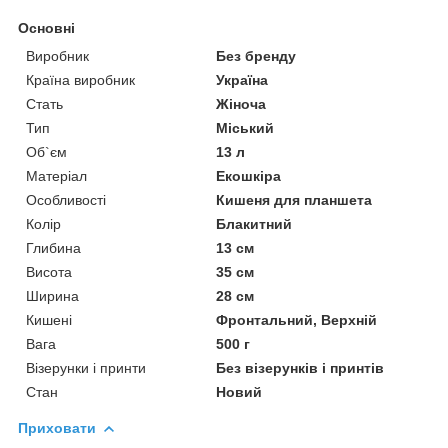
Основні
Виробник
Без бренду
Країна виробник
Україна
Стать
Жіноча
Тип
Міський
Об`єм
13 л
Матеріал
Екошкіра
Особливості
Кишеня для планшета
Колір
Блакитний
Глибина
13 см
Висота
35 см
Ширина
28 см
Кишені
Фронтальний, Верхній
Вага
500 г
Візерунки і принти
Без візерунків і принтів
Стан
Новий
Приховати