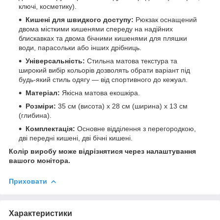
ключі, косметику).
Кишені для швидкого доступу:
Рюкзак оснащений
двома місткими кишенями спереду на надійних
блискавках та двома бічними кишенями для пляшки
води, парасольки або інших дрібниць.
Універсальність:
Стильна матова текстура та
широкий вибір кольорів дозволять обрати варіант під
будь-який стиль одягу — від спортивного до кежуал.
Матеріал:
Якісна матова екошкіра.
Розміри:
35 см (висота) х 28 см (ширина) х 13 см
(глибина).
Комплектація:
Основне відділення з перегородкою,
дві передні кишені, дві бічні кишені.
Колір виробу може відрізнятися через налаштування
вашого монітора.
Приховати
Характеристики