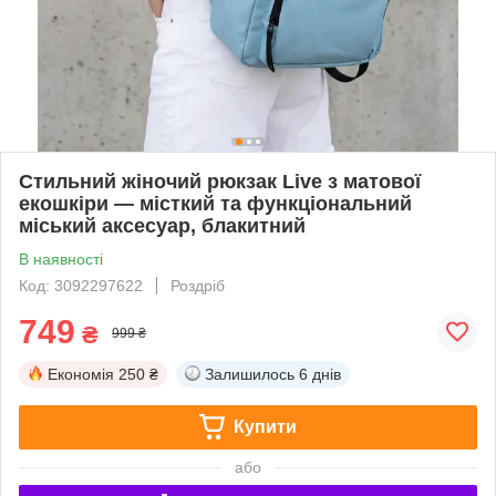
Стильний жіночий рюкзак Live з матової
екошкіри — місткий та функціональний
міський аксесуар, блакитний
В наявності
Код: 3092297622
Роздріб
749
₴
999 ₴
Економія
250 ₴
Залишилось
6 днів
Купити
або