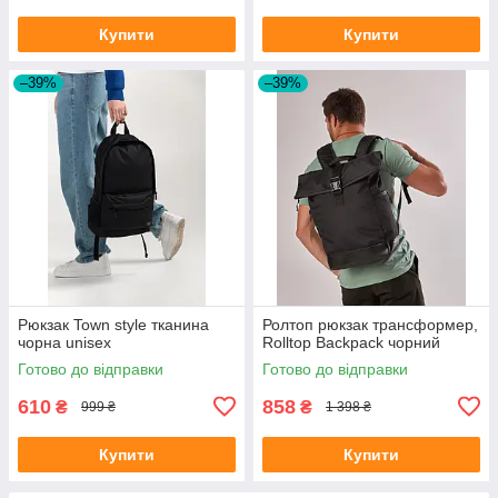
Купити
Купити
–39%
–39%
Рюкзак Town style тканина
Ролтоп рюкзак трансформер,
чорна unisex
Rolltop Backpack чорний
Готово до відправки
Готово до відправки
610
858
₴
₴
999 ₴
1 398 ₴
Купити
Купити