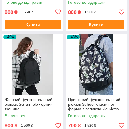
Готово до відправки
Готово до відправки
800
800
₴
₴
1 560 ₴
1 560 ₴
Купити
Купити
–49%
–48%
Жіночий функціональний
Принтовий функціональний
рюкзак SG Simple чорний
рюкзак School класичної
тканина
форми з великою кількістю
відділень на 30л
В наявності
Готово до відправки
800
790
₴
₴
1 560 ₴
1 520 ₴