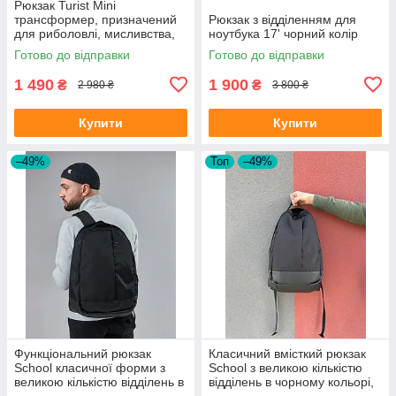
Рюкзак Turist Mini
трансформер, призначений
Рюкзак з відділенням для
для риболовлі, мисливства,
ноутбука 17' чорний колір
туризму, на 30-50л, колір
Готово до відправки
Готово до відправки
піксель
1 490
1 900
₴
₴
2 980 ₴
3 800 ₴
Купити
Купити
–49%
Топ
–49%
Функціональний рюкзак
Класичний вмісткий рюкзак
School класичної форми з
School з великою кількістю
великою кількістю відділень в
відділень в чорному кольорі,
чорному кольорі, 30л
30л