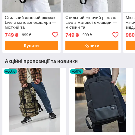
Стильний жіночий рюкзак
Стильний жіночий рюкзак
Місь
Live з матової екошкіри —
Live з матової екошкіри —
жіно
місткий та
місткий та
відд
функціональний міський
функціональний міський
749
749
980
₴
₴
999 ₴
999 ₴
аксесуар, фіолетовий
аксесуар, коричневий
Купити
Купити
Акційні пропозиції та новинки
–50%
–50%