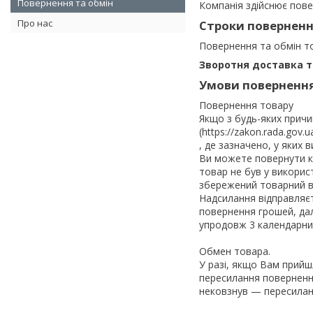
Повернення та обмін
Компанія здійснює пове
Про нас
Строки повернення
Повернення та обмін 
Зворотня доставка т
Умови повернення
Повернення товару

Якщо з будь-яких причин
(https://zakon.rada.gov.
, де зазначено, у яких
Ви можете повернути ку
товар не був у використ
збережений товарний ви
Надсилання відправляєт
повернення грошей, дал
упродовж 3 календарних
Обмен товара.

У разі, якщо Вам прийшл
пересилання повернення
нековзнув — пересилан