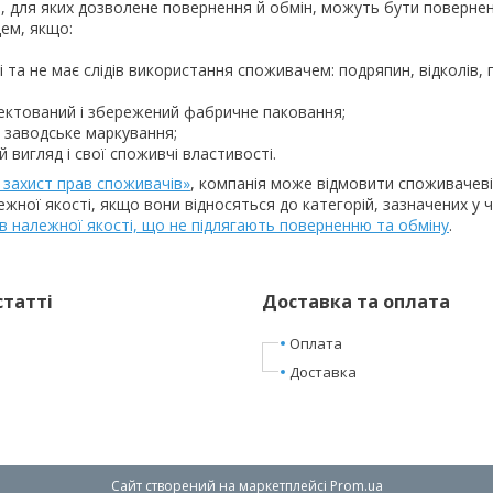
, для яких дозволене повернення й обмін, можуть бути повернені
ем, якщо:

 та не має слідів використання споживачем: подряпин, відколів, 
ектований і збережений фабричне паковання;

 заводське маркування;

 вигляд і свої споживчі властивості.
 захист прав споживачів»
, компанія може відмовити споживачеві 
ежної якості, якщо вони відносяться до категорій, зазначених у
в належної якості, що не підлягають поверненню та обміну
.
статті
Доставка та оплата
Оплата
Доставка
Сайт створений на маркетплейсі
Prom.ua