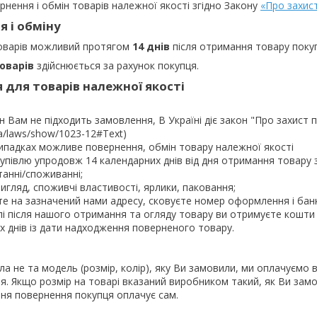
рнення і обмін товарів належної якості згідно Закону
«Про захис
 і обміну
товарів можливий протягом
14 днів
після отримання товару поку
оварів
здійснюється за рахунок покупця.
 для товарів належної якості
 Вам не підходить замовлення, В Україні діє закон "Про захист п
ua/laws/show/1023-12#Text)

 випадках можливе повернення, обмін товару належної якості 

півлю упродовж 14 календарних днів від дня отримання товару з
анні/споживанні;

гляд, споживчі властивості, ярлики, паковання;

е на зазначений нами адресу, сковуєте номер оформлення і банкі
і після нашого отримання та огляду товару ви отримуєте кошти н
 днів із дати надходження поверненого товару.

а не та модель (розмір, колір), яку Ви замовили, ми оплачуємо в
. Якщо розмір на товарі вказаний виробником такий, як Ви замо
ня повернення покупця оплачує сам.
