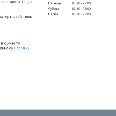
 впродовж 14 днів 
Пʼятниця
07:30
23:00
Субота
07:30
23:00
Неділя
07:30
23:00
потертостей, плям 
в обміні та
 чинному
Переліку