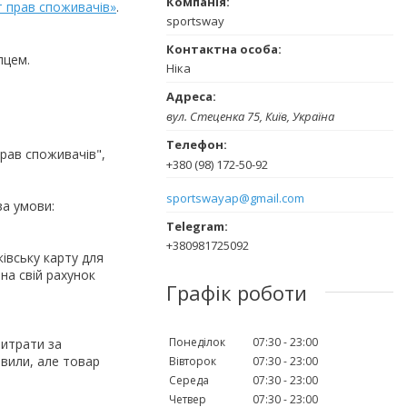
т прав споживачів»
.
sportsway
пцем.
Ніка
вул. Стеценка 75, Київ, Україна
рав споживачів", 
+380 (98) 172-50-92
sportswayap@gmail.com
а умови:

+380981725092
вську карту для 
а свій рахунок 
Графік роботи
Понеділок
07:30
23:00
итрати за 
вили, але товар 
Вівторок
07:30
23:00
Середа
07:30
23:00
Четвер
07:30
23:00